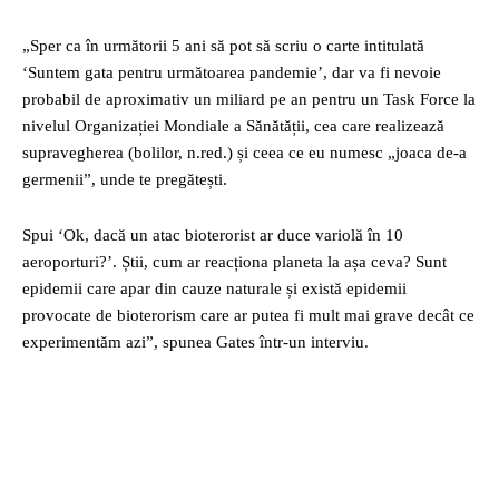
„Sper ca în următorii 5 ani să pot să scriu o carte intitulată
‘Suntem gata pentru următoarea pandemie’, dar va fi nevoie
probabil de aproximativ un miliard pe an pentru un Task Force la
nivelul Organizației Mondiale a Sănătății, cea care realizează
supravegherea (bolilor, n.red.) și ceea ce eu numesc „joaca de-a
germenii”, unde te pregătești.
Spui ‘Ok, dacă un atac bioterorist ar duce variolă în 10
aeroporturi?’. Știi, cum ar reacționa planeta la așa ceva? Sunt
epidemii care apar din cauze naturale și există epidemii
provocate de bioterorism care ar putea fi mult mai grave decât ce
experimentăm azi”, spunea Gates într-un interviu.