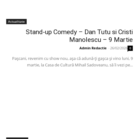
Actualitate
Stand-up Comedy – Dan Tutu si Cristi
Manolescu – 9 Martie
Admin Redactie
-
26/02/2026
0
Paşcani, revenim cu show nou, aşa că adună-ţi gaşca şi vino luni, 9
martie, la Casa de Cultură Mihail Sadoveanu, să îi vezi pe...