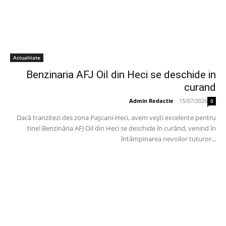
Actualitate
Benzinaria AFJ Oil din Heci se deschide in
curand
Admin Redactie
-
15/07/2026
0
Dacă tranzitezi des zona Pașcani-Heci, avem vești excelente pentru
tine! Benzinăria AFJ Oil din Heci se deschide în curând, venind în
întâmpinarea nevoilor tuturor...