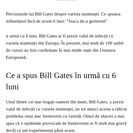
Previziunile lui Bill Gates despre variola maimuței. Ce spunea
miliardarul încă de acum 6 luni: “Joaca de-a germenii”
n urmă cu 6 luni, Bill Gates ar fi prezis valul de infecții cu
variola maimuței din Europa. În prezent, mai mult de 100 astfel
de cazuri au fost confirmate în mai multe state din Uniunea
Europeană.
Ce a spus Bill Gates în urmă cu 6
luni
Unul dintre cei mai bogați oameni din lume, Bill Gates, a prezis
valul de infecții cu variola maimuței, iar tot atunci acesta a ridicat
problema unui atac bioterorist cu variolă. Omul de afaceri a mai
spus că o epidemie provocată de bioterorism ar fi mult mai gravă
decât ce am experimentat până acum.