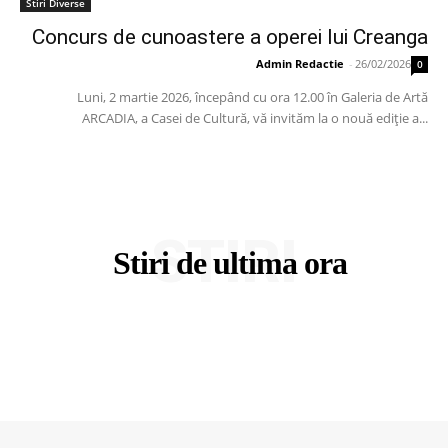
Stiri Diverse
Concurs de cunoastere a operei lui Creanga
Admin Redactie
-
26/02/2026
0
Luni, 2 martie 2026, începând cu ora 12.00 în Galeria de Artă
ARCADIA, a Casei de Cultură, vă invităm la o nouă ediție a...
STIRI
Stiri de ultima ora