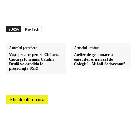
SURSA
PlayTech
Articolul precedent
Articolul următor
Vești proaste pentru Ciolacu,
Atelier de gestionare a
Ciucă și Iohannis. Cătălin
emotiilor organizat de
Drulă va candida la
Colegiul „Mihail Sadoveanu”
președinția USR!
Stiri de ultima ora