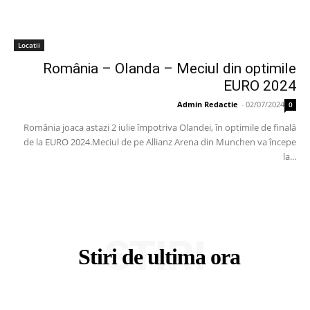
Locatii
România – Olanda – Meciul din optimile
EURO 2024
Admin Redactie
-
02/07/2024
0
România joaca astazi 2 iulie împotriva Olandei, în optimile de finală
de la EURO 2024.Meciul de pe Allianz Arena din Munchen va începe
la...
STIRI
Stiri de ultima ora