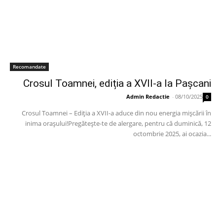
Recomandate
Crosul Toamnei, ediția a XVII-a la Pașcani
Admin Redactie
-
08/10/2025
0
Crosul Toamnei – Ediția a XVII-a aduce din nou energia mișcării în
inima orașului!Pregătește-te de alergare, pentru că duminică, 12
octombrie 2025, ai ocazia...