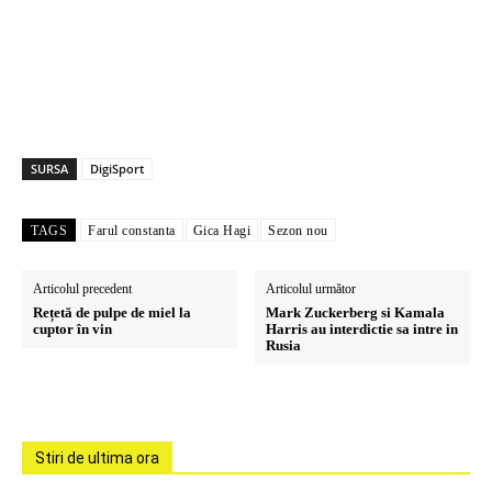
SURSA
DigiSport
TAGS
Farul constanta
Gica Hagi
Sezon nou
Articolul precedent
Articolul următor
Rețetă de pulpe de miel la
Mark Zuckerberg si Kamala
cuptor în vin
Harris au interdictie sa intre in
Rusia
Stiri de ultima ora