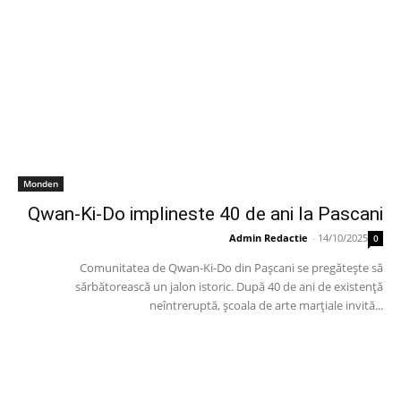
Monden
Qwan-Ki-Do implineste 40 de ani la Pascani
Admin Redactie
-
14/10/2025
0
Comunitatea de Qwan-Ki-Do din Pașcani se pregătește să
sărbătorească un jalon istoric. După 40 de ani de existență
neîntreruptă, școala de arte marțiale invită...