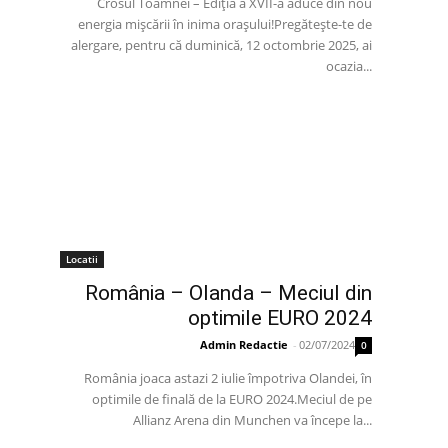
Crosul Toamnei – Ediția a XVII-a aduce din nou
energia mișcării în inima orașului!Pregătește-te de
alergare, pentru că duminică, 12 octombrie 2025, ai
ocazia...
Locatii
România – Olanda – Meciul din
optimile EURO 2024
Admin Redactie
-
02/07/2024
0
România joaca astazi 2 iulie împotriva Olandei, în
optimile de finală de la EURO 2024.Meciul de pe
Allianz Arena din Munchen va începe la...