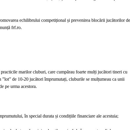
romovarea echilibrului competițional și prevenirea blocării jucătorilor d
nunță frf.ro.
practicile marilor cluburi, care cumpărau foarte mulți jucători tineri cu
n ”lot” de 10-20 jucători împrumutați, cluburile se mulțumeau ca unii
 de pe urma acestora.
mprumutului, în special durata și condițiile financiare ale acestuia;