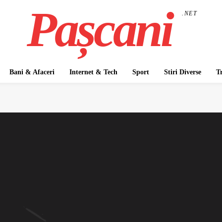
Pașcani
.NET
Bani & Afaceri
Internet & Tech
Sport
Stiri Diverse
T