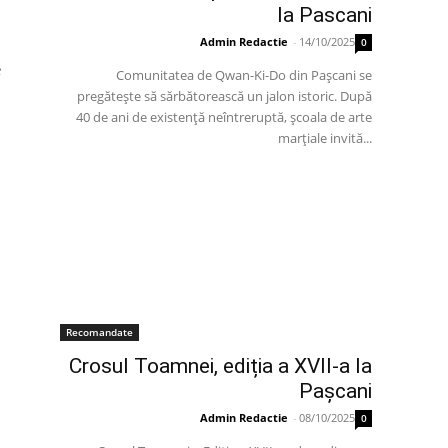
la Pascani
Admin Redactie
-
14/10/2025
0
e
Comunitatea de Qwan-Ki-Do din Pașcani se
pregătește să sărbătorească un jalon istoric. După
40 de ani de existență neîntreruptă, școala de arte
marțiale invită...
Recomandate
Crosul Toamnei, ediția a XVII-a la
Pașcani
Admin Redactie
-
08/10/2025
0