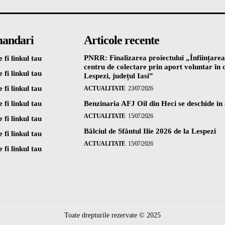
andari
Articole recente
PNRR: Finalizarea proiectului „Înființarea
 fi linkul tau
centru de colectare prin aport voluntar î
 fi linkul tau
Lespezi, județul Iasi”
 fi linkul tau
ACTUALITATE
23/07/2026
 fi linkul tau
Benzinaria AFJ Oil din Heci se deschide in
ACTUALITATE
15/07/2026
 fi linkul tau
Bâlciul de Sfântul Ilie 2026 de la Lespezi
 fi linkul tau
ACTUALITATE
15/07/2026
 fi linkul tau
Toate drepturile rezervate © 2025