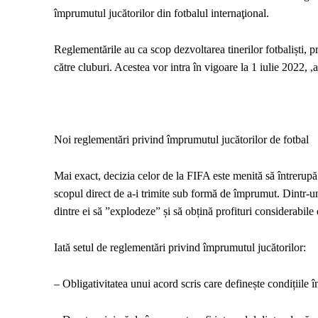
împrumutul jucătorilor din fotbalul internaţional.
Reglementările au ca scop dezvoltarea tinerilor fotbaliști, p
către cluburi. Acestea vor intra în vigoare la 1 iulie 2022, ,a
Noi reglementări privind împrumutul jucătorilor de fotbal
Mai exact, decizia celor de la FIFA este menită să întrerupă 
scopul direct de a-i trimite sub formă de împrumut. Dintr-u
dintre ei să ”explodeze” și să obțină profituri considerabile
Iată setul de reglementări privind împrumutul jucătorilor:
– Obligativitatea unui acord scris care definește condițiile î