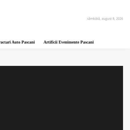
sâmbătă, august 8, 2026
ractari Auto Pascani
Artificii Evenimente Pascani