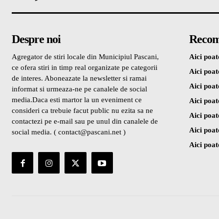
Despre noi
Recom
Agregator de stiri locale din Municipiul Pascani,
Aici poate
ce ofera stiri in timp real organizate pe categorii
Aici poate
de interes. Aboneazate la newsletter si ramai
Aici poate
informat si urmeaza-ne pe canalele de social
media.Daca esti martor la un eveniment ce
Aici poate
consideri ca trebuie facut public nu ezita sa ne
Aici poate
contactezi pe e-mail sau pe unul din canalele de
Aici poate
social media. ( contact@pascani.net )
Aici poate