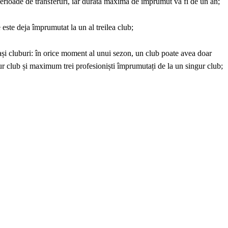
erioade de transferuri, iar durată maximă de împrumut va fi de un an;
este deja împrumutat la un al treilea club;
și cluburi: în orice moment al unui sezon, un club poate avea doar
ur club și maximum trei profesioniști împrumutați de la un singur club;