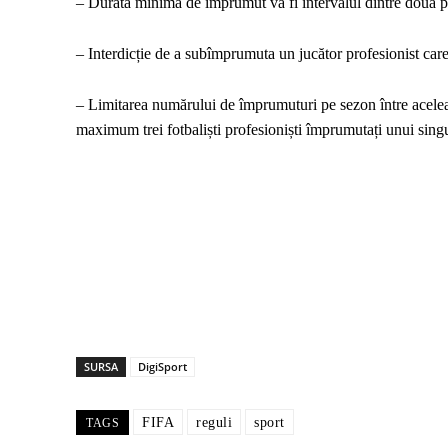
– Durata minimă de împrumut va fi intervalul dintre două p
– Interdicție de a subîmprumuta un jucător profesionist care 
– Limitarea numărului de împrumuturi pe sezon între acelea
maximum trei fotbaliști profesioniști împrumutați unui sing
SURSA
DigiSport
FIFA
reguli
sport
TAGS