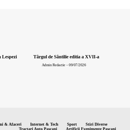
a Lespezi
Târgul de Sântilie editia a XVII-a
Admin Redactie
-
09/07/2026
ni & Afaceri
Internet & Tech
Sport
Stiri Diverse
Tractari Auto Pascani
Artificii Evenimente Pascani