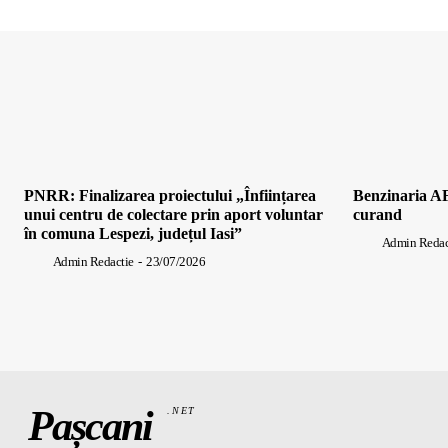
PNRR: Finalizarea proiectului „Înființarea
Benzinaria AF
unui centru de colectare prin aport voluntar
curand
în comuna Lespezi, județul Iasi”
Admin Redac
Admin Redactie
-
23/07/2026
Pașcani
.NET