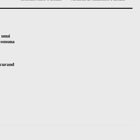
 unui
n comuna
 curand