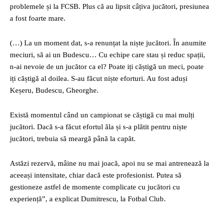
problemele și la FCSB. Plus că au lipsit câțiva jucători, presiunea
a fost foarte mare.
(…) La un moment dat, s-a renunțat la niște jucători. În anumite
meciuri, să ai un Budescu… Cu echipe care stau și reduc spații,
n-ai nevoie de un jucător ca el? Poate iți căștigă un meci, poate
iți căștigă al doilea. S-au făcut niște eforturi. Au fost aduși
Keșeru, Budescu, Gheorghe.
Există momentul când un campionat se căștigă cu mai mulți
jucători. Dacă s-a făcut efortul ăla și s-a plătit pentru niște
jucători, trebuia să meargă până la capăt.
Astăzi rezervă, mâine nu mai joacă, apoi nu se mai antrenează la
aceeași intensitate, chiar dacă este profesionist. Putea să
gestioneze astfel de momente complicate cu jucători cu
experiență”, a explicat Dumitrescu, la Fotbal Club.