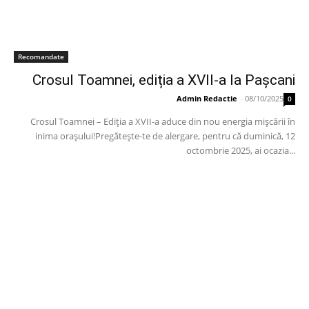
Recomandate
Crosul Toamnei, ediția a XVII-a la Pașcani
Admin Redactie
-
08/10/2025
0
Crosul Toamnei – Ediția a XVII-a aduce din nou energia mișcării în
inima orașului!Pregătește-te de alergare, pentru că duminică, 12
octombrie 2025, ai ocazia...