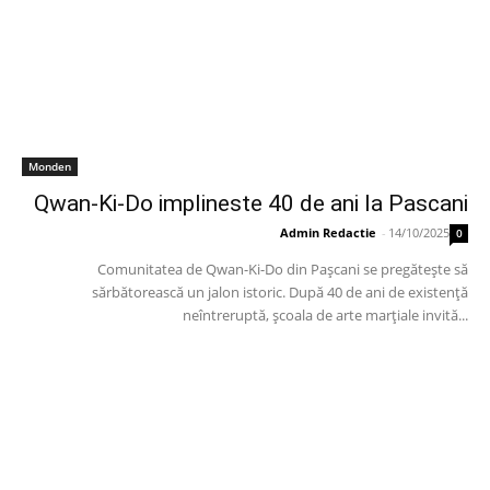
Monden
Qwan-Ki-Do implineste 40 de ani la Pascani
Admin Redactie
-
14/10/2025
0
Comunitatea de Qwan-Ki-Do din Pașcani se pregătește să
sărbătorească un jalon istoric. După 40 de ani de existență
neîntreruptă, școala de arte marțiale invită...