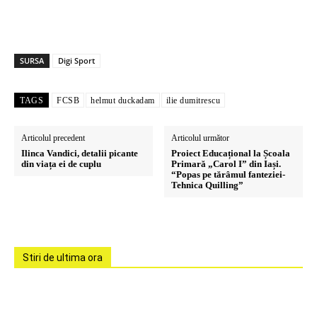
SURSA
Digi Sport
TAGS
FCSB
helmut duckadam
ilie dumitrescu
Articolul precedent
Articolul următor
Ilinca Vandici, detalii picante
Proiect Educațional la Școala
din viața ei de cuplu
Primară „Carol I” din Iași.
“Popas pe tărâmul fanteziei-
Tehnica Quilling”
Stiri de ultima ora