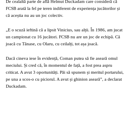
De cealaltă parte de află Helmut Duckadam care consideră că
FCSB arată la fel pe teren indiferent de experiența jucătorilor și
că aceștia nu au un joc colectiv.
„E o scuză ieftină că a lipsit Vinicius, sau alții. În 1986, am jucat
un campionat cu 16 jucători. FCSB nu are un joc de echipă. Că
joacă cu Tănase, cu Olaru, cu ceilalți, tot așa joacă.
Dacă cineva iese în evidență, Coman putea să fie aseară omul
meciului. Și cred că, în momentul de față, a fost prea aspru
criticat. A avut 3 oportunități. Păi să spunem și meritul portarului,
pe una a scos-o cu piciorul. A avut și ghinion aseară”, a declarat
Duckadam.