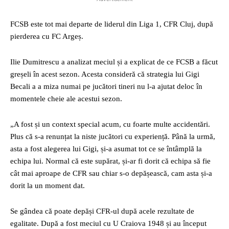
FCSB este tot mai departe de liderul din Liga 1, CFR Cluj, după
pierderea cu FC Argeș.
Ilie Dumitrescu a analizat meciul și a explicat de ce FCSB a făcut
greșeli în acest sezon. Acesta consideră că strategia lui Gigi
Becali a a miza numai pe jucători tineri nu l-a ajutat deloc în
momentele cheie ale acestui sezon.
„A fost și un context special acum, cu foarte multe accidentări.
Plus că s-a renunțat la niste jucători cu experiență. Până la urmă,
asta a fost alegerea lui Gigi, și-a asumat tot ce se întâmplă la
echipa lui. Normal că este supărat, și-ar fi dorit că echipa să fie
cât mai aproape de CFR sau chiar s-o depășească, cam asta și-a
dorit la un moment dat.
Se gândea că poate depăși CFR-ul după acele rezultate de
egalitate. După a fost meciul cu U Craiova 1948 și au început