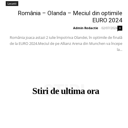
Locatii
România – Olanda – Meciul din optimile
EURO 2024
Admin Redactie
-
02/07/2024
0
România joaca astazi 2 iulie împotriva Olandei, în optimile de finală
de la EURO 2024.Meciul de pe Allianz Arena din Munchen va începe
la...
STIRI
Stiri de ultima ora