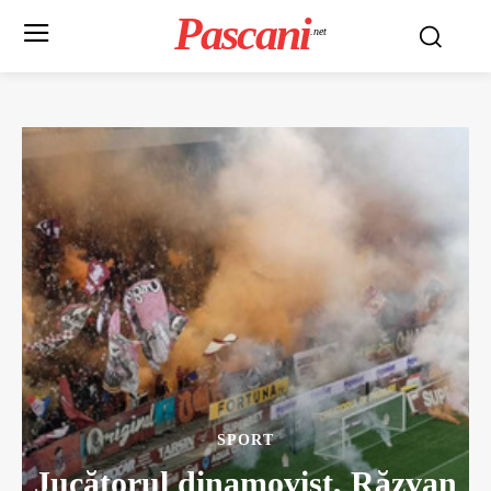
Pascani
.net
SPORT
Jucătorul dinamovist, Răzvan