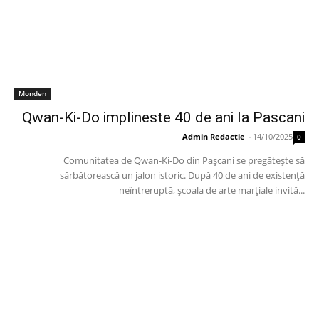
Monden
Qwan-Ki-Do implineste 40 de ani la Pascani
Admin Redactie
-
14/10/2025
0
Comunitatea de Qwan-Ki-Do din Pașcani se pregătește să
sărbătorească un jalon istoric. După 40 de ani de existență
neîntreruptă, școala de arte marțiale invită...