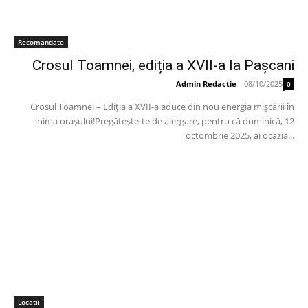
Recomandate
Crosul Toamnei, ediția a XVII-a la Pașcani
Admin Redactie
-
08/10/2025
0
Crosul Toamnei – Ediția a XVII-a aduce din nou energia mișcării în
inima orașului!Pregătește-te de alergare, pentru că duminică, 12
octombrie 2025, ai ocazia...
Locatii