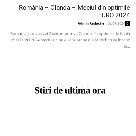
România – Olanda – Meciul din optimile
EURO 2024
Admin Redactie
-
02/07/2024
0
România joaca astazi 2 iulie împotriva Olandei, în optimile de finală
de la EURO 2024.Meciul de pe Allianz Arena din Munchen va începe
la...
STIRI
Stiri de ultima ora