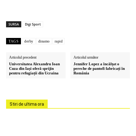
SURSA
Digi Sport
TAGS
derby
dinamo
rapid
Articolul precedent
Articolul următor
Universitatea Alexandru Ioan
Jennifer Lopez a încălțat o
Cuza din Iași oferă sprijin
pereche de pantofi fabricați în
pentru refugiații din Ucraina
România
Stiri de ultima ora