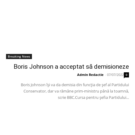
Breaking News
Boris Johnson a acceptat să demisioneze
Admin Redactie
-
07/07/2022
0
Boris Johnson își va da demisia din funcția de șef al Partidului
Conservator, dar va rămâne prim-ministru până la toamnă,
scrie BBC.Cursa pentru șefia Partidului...