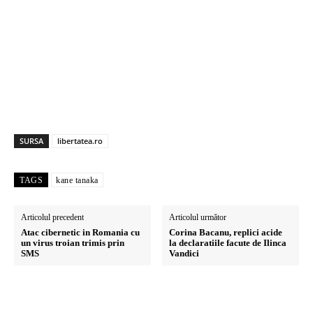
SURSA
libertatea.ro
TAGS
kane tanaka
Articolul precedent
Articolul următor
Atac cibernetic in Romania cu
Corina Bacanu, replici acide
un virus troian trimis prin
la declaratiile facute de Ilinca
SMS
Vandici