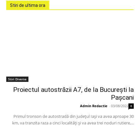
Stiri de ultima ora
Stiri Diverse
Proiectul autostrăzii A7, de la Bucureşti la
Paşcani
Admin Redactie
-
03/08/2022
0
Primul tronson de autostradă din judeţul Iaşi va avea aproape 30
km, va tranzita raza a cinci localităţi şi va avea trei noduri rutiere,...