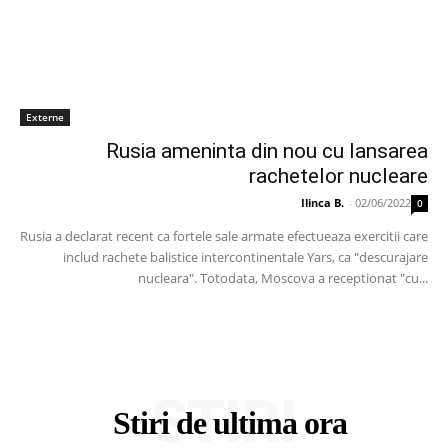
Externe
Rusia ameninta din nou cu lansarea
rachetelor nucleare
Ilinca B.
-
02/06/2022
0
Rusia a declarat recent ca fortele sale armate efectueaza exercitii care
includ rachete balistice intercontinentale Yars, ca "descurajare
nucleara". Totodata, Moscova a receptionat "cu...
STIRI
Stiri de ultima ora