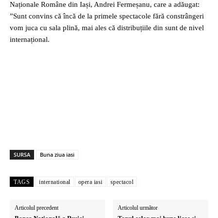
Naționale Române din Iași, Andrei Fermeșanu, care a adăugat:
”Sunt convins că încă de la primele spectacole fără constrângeri
vom juca cu sala plină, mai ales că distribuțiile din sunt de nivel
internațional.
SURSA
Buna ziua iasi
TAGS
international
opera iasi
spectacol
Articolul precedent
Articolul următor