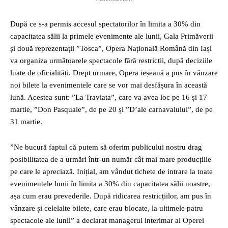
După ce s-a permis accesul spectatorilor în limita a 30% din
capacitatea sălii la primele evenimente ale lunii, Gala Primăverii
și două reprezentații ”Tosca”, Opera Națională Română din Iași
va organiza următoarele spectacole fără restricții, după deciziile
luate de oficialități. Drept urmare, Opera ieșeană a pus în vânzare
noi bilete la evenimentele care se vor mai desfășura în această
lună. Acestea sunt: ”La Traviata”, care va avea loc pe 16 și 17
martie, ”Don Pasquale”, de pe 20 și ”D’ale carnavalului”, de pe
31 martie.
”Ne bucură faptul că putem să oferim publicului nostru drag
posibilitatea de a urmări într-un număr cât mai mare producțiile
pe care le apreciază. Inițial, am vândut tichete de intrare la toate
evenimentele lunii în limita a 30% din capacitatea sălii noastre,
așa cum erau prevederile. După ridicarea restricțiilor, am pus în
vânzare și celelalte bilete, care erau blocate, la ultimele patru
spectacole ale lunii” a declarat managerul interimar al Operei