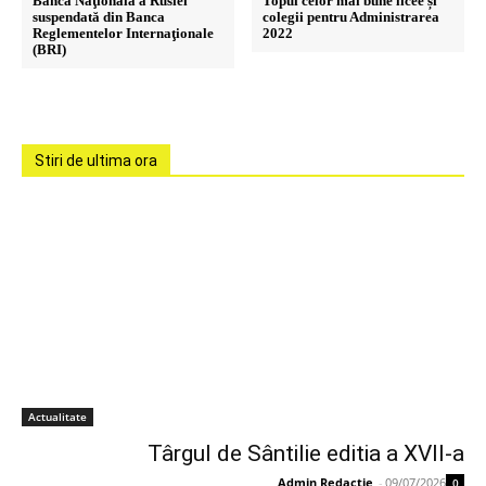
Banca Naţională a Rusiei
Topul celor mai bune licee și
suspendată din Banca
colegii pentru Administrarea
Reglementelor Internaţionale
2022
(BRI)
Stiri de ultima ora
Actualitate
Târgul de Sântilie editia a XVII-a
Admin Redactie
-
09/07/2026
0