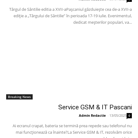
Târgul de Sântilie editia a XVII-aPașcaniul găzduiește cea de-a XVII-a
ediție a „Târgului de Sântilie” în perioada 17-19 iulie. Evenimentul,
dedicat meșterilor populari, va...
Breaking News
Service GSM & IT Pascani
Admin Redactie
-
13/05/2025
0
Ai ecranul crapat, bateria se termină prea repede sau telefonul nu
mai funcționează ca înainte?La Service GSM & IT, rezolvăm orice