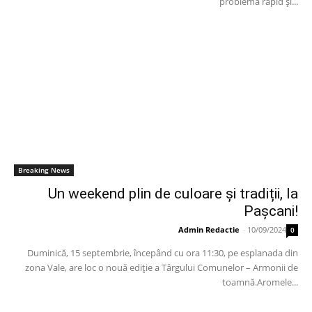
problemă rapid și...
Breaking News
Un weekend plin de culoare și tradiții, la
Pașcani!
Admin Redactie
-
10/09/2024
0
Duminică, 15 septembrie, începând cu ora 11:30, pe esplanada din
zona Vale, are loc o nouă ediție a Târgului Comunelor – Armonii de
toamnă.Aromele...