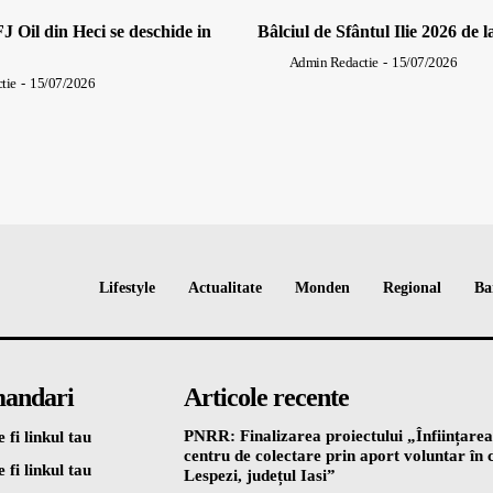
J Oil din Heci se deschide in
Bâlciul de Sfântul Ilie 2026 de l
Admin Redactie
-
15/07/2026
tie
-
15/07/2026
Lifestyle
Actualitate
Monden
Regional
Ba
andari
Articole recente
PNRR: Finalizarea proiectului „Înființarea
 fi linkul tau
centru de colectare prin aport voluntar î
 fi linkul tau
Lespezi, județul Iasi”