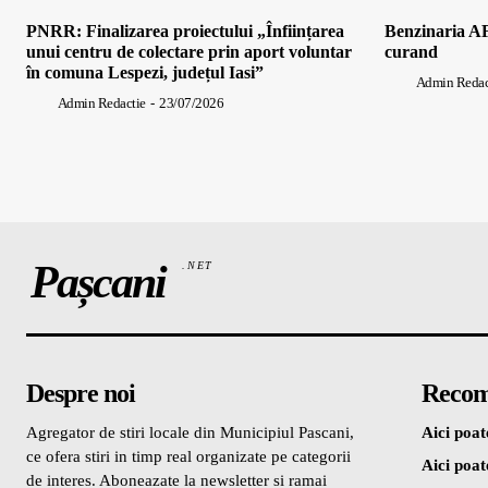
PNRR: Finalizarea proiectului „Înființarea
Benzinaria AF
unui centru de colectare prin aport voluntar
curand
în comuna Lespezi, județul Iasi”
Admin Redac
Admin Redactie
-
23/07/2026
Pașcani
.NET
Despre noi
Recom
Agregator de stiri locale din Municipiul Pascani,
Aici poate
ce ofera stiri in timp real organizate pe categorii
Aici poate
de interes. Aboneazate la newsletter si ramai