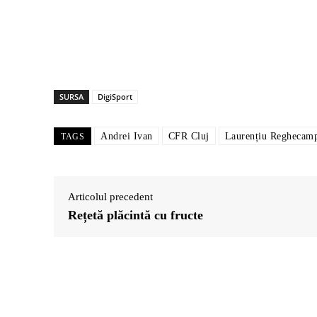
SURSA
DigiSport
Andrei Ivan
CFR Cluj
Laurențiu Reghecam
TAGS
Articolul precedent
Rețetă plăcintă cu fructe