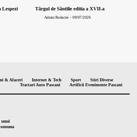
a Lespezi
Târgul de Sântilie editia a XVII-a
Admin Redactie
-
09/07/2026
ni & Afaceri
Internet & Tech
Sport
Stiri Diverse
Tractari Auto Pascani
Artificii Evenimente Pascani
 unui
n comuna