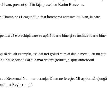
rei Ivan, prezent și el în fața presei, cu Karim Benzema.
în Champions League?”, a fost întrebarea adresată lui Ivan, la care
pentru că e o echipă care se apără foarte bine și se închide foarte bine.
să dai alt exemplu, ‘să dai trei goluri cum ai dat la meciul cu nu știu
 Real Madrid? Păi el a mai dat trei goluri”, a spus antrenorul
 nu cu Benzema. Nu m-ar deranja, Doamne ferește. Mi-aș dori să ajungă
continuat Reghecampf.