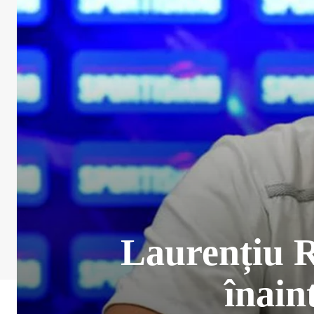
Laurențiu R
înain