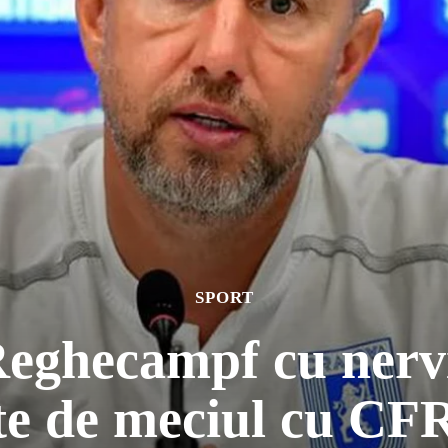
SPORT
eghecampf cu nerv
te de meciul cu CF