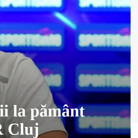
ii la pământ
R Cluj