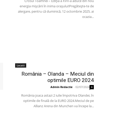
Crosul Toamnei – Ediția a XVII-a aduce din nou
energia mișcării în inima orașului!Pregătește-te de
alergare, pentru că duminică, 12 octombrie 2025, ai
ocazia...
Locatii
România – Olanda – Meciul din
optimile EURO 2024
Admin Redactie
-
02/07/2024
0
România joaca astazi 2 iulie împotriva Olandei, în
optimile de finală de la EURO 2024.Meciul de pe
Allianz Arena din Munchen va începe la...