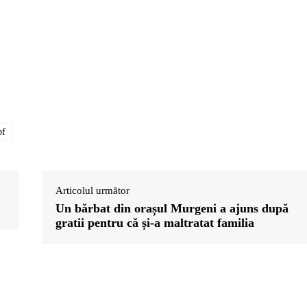
pf
Articolul următor
Un bărbat din orașul Murgeni a ajuns după
gratii pentru că și-a maltratat familia