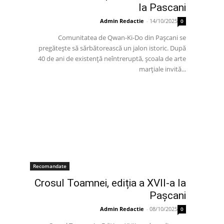
la Pascani
Admin Redactie
-
14/10/2025
0
Comunitatea de Qwan-Ki-Do din Pașcani se
pregătește să sărbătorească un jalon istoric. După
40 de ani de existență neîntreruptă, școala de arte
marțiale invită...
Recomandate
Crosul Toamnei, ediția a XVII-a la
Pașcani
Admin Redactie
-
08/10/2025
0