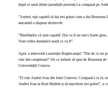
după ce unul dintre jurnaliștii prezenți l-a comparat pe And
”Andrei, ești capabil să dai trei goluri cum a dat Benzema 
atacantul a răspuns dezinvolt:
”Bineînțeles că sunt capabil. Dar va fi un meci foarte greu, 
Vom vedea duminică seară ce va fi”.
Apoi, a intervenit Laurențiu Reghecampf: ”Dar de ce nu poți 
cine din campionat?’ De ce trebuie să spui de Benzema de la
Universității Craiova.
”El este Andrei Ivan din lotul Craiovei. Compară-l cu el,
Andrei Ivan la Real Madrid și să marcheze trei goluri”, a 