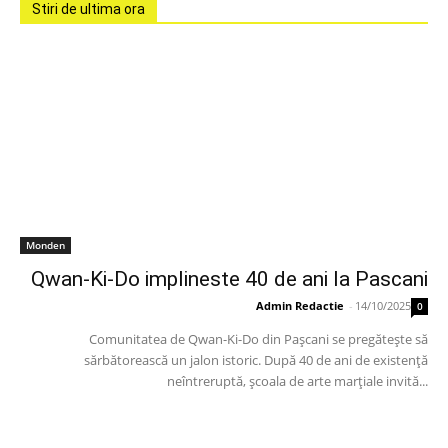
Stiri de ultima ora
Monden
Qwan-Ki-Do implineste 40 de ani la Pascani
Admin Redactie
-
14/10/2025
0
Comunitatea de Qwan-Ki-Do din Pașcani se pregătește să
sărbătorească un jalon istoric. După 40 de ani de existență
neîntreruptă, școala de arte marțiale invită...