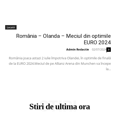
Locatii
România – Olanda – Meciul din optimile
EURO 2024
Admin Redactie
-
02/07/2024
0
România joaca astazi 2 iulie împotriva Olandei, în optimile de finală
de la EURO 2024.Meciul de pe Allianz Arena din Munchen va începe
la...
STIRI
Stiri de ultima ora