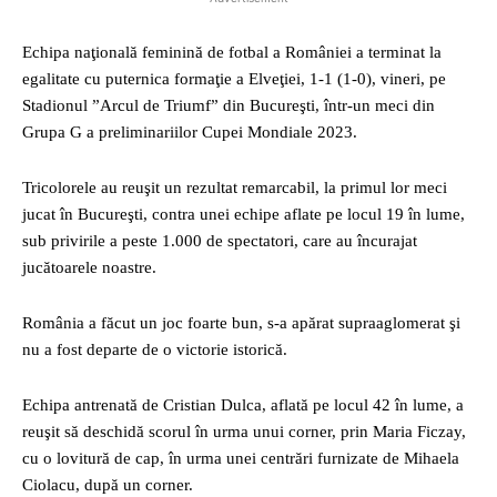
Echipa naţională feminină de fotbal a României a terminat la
egalitate cu puternica formaţie a Elveţiei, 1-1 (1-0), vineri, pe
Stadionul ”Arcul de Triumf” din Bucureşti, într-un meci din
Grupa G a preliminariilor Cupei Mondiale 2023.
Tricolorele au reuşit un rezultat remarcabil, la primul lor meci
jucat în Bucureşti, contra unei echipe aflate pe locul 19 în lume,
sub privirile a peste 1.000 de spectatori, care au încurajat
jucătoarele noastre.
România a făcut un joc foarte bun, s-a apărat supraaglomerat şi
nu a fost departe de o victorie istorică.
Echipa antrenată de Cristian Dulca, aflată pe locul 42 în lume, a
reuşit să deschidă scorul în urma unui corner, prin Maria Ficzay,
cu o lovitură de cap, în urma unei centrări furnizate de Mihaela
Ciolacu, după un corner.