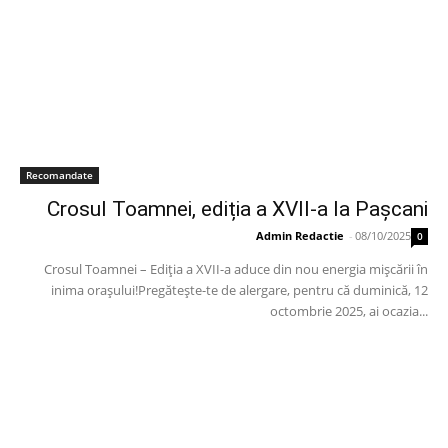
Recomandate
Crosul Toamnei, ediția a XVII-a la Pașcani
Admin Redactie
-
08/10/2025
0
Crosul Toamnei – Ediția a XVII-a aduce din nou energia mișcării în
inima orașului!Pregătește-te de alergare, pentru că duminică, 12
octombrie 2025, ai ocazia...