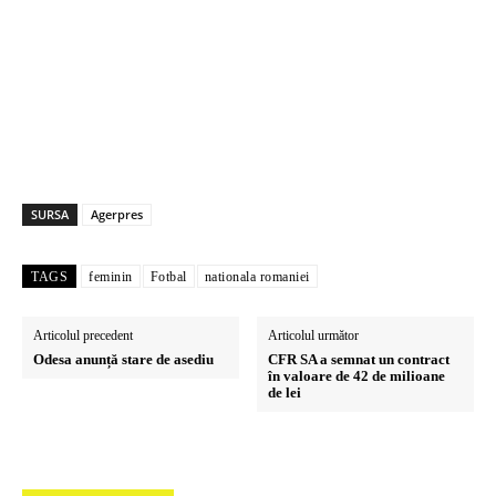
SURSA
Agerpres
TAGS
feminin
Fotbal
nationala romaniei
Articolul precedent
Articolul următor
Odesa anunță stare de asediu
CFR SA a semnat un contract
în valoare de 42 de milioane
de lei