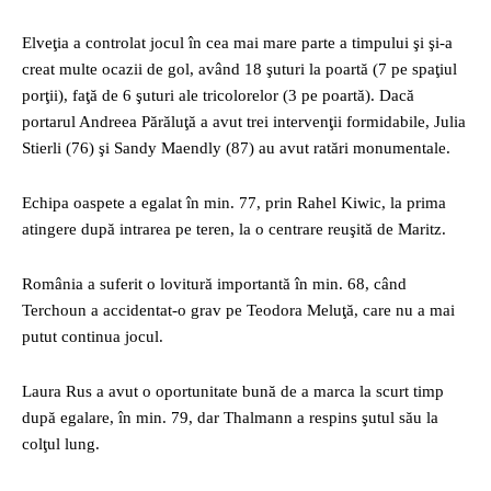
Elveţia a controlat jocul în cea mai mare parte a timpului şi şi-a
creat multe ocazii de gol, având 18 şuturi la poartă (7 pe spaţiul
porţii), faţă de 6 şuturi ale tricolorelor (3 pe poartă). Dacă
portarul Andreea Părăluţă a avut trei intervenţii formidabile, Julia
Stierli (76) şi Sandy Maendly (87) au avut ratări monumentale.
Echipa oaspete a egalat în min. 77, prin Rahel Kiwic, la prima
atingere după intrarea pe teren, la o centrare reuşită de Maritz.
România a suferit o lovitură importantă în min. 68, când
Terchoun a accidentat-o grav pe Teodora Meluţă, care nu a mai
putut continua jocul.
Laura Rus a avut o oportunitate bună de a marca la scurt timp
după egalare, în min. 79, dar Thalmann a respins şutul său la
colţul lung.