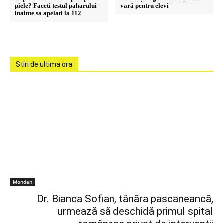
piele? Faceti testul paharului
vară pentru elevi
inainte sa apelati la 112
Stiri de ultima ora
Monden
Dr. Bianca Sofian, tânãra pascaneancã,
urmează să deschidă primul spital