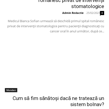
românesc privat de intervenții
stomatologice
Admin Redactie
-
25/02/2023
0
Medicul Bianca Sofian urmează să deschidă primul spital românesc
privat de intervenții stomatologice pentru pacienții diagnosticați cu
cancer oral în anul următor, după ce...
Monden
Cum să fim sănătoși dacă ne tratează un
sistem bolnav?