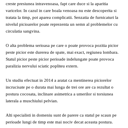
creste presiunea intravenoasa, fapt care duce si la aparitia
varicelor. In cazul in care boala venoasa nu este descoperita si
tratata la timp, pot aparea complicatii. Senzatia de furnicaturi la
nivelul picioarelor poate reprezenta un semn al problemelor cu
circulatia sangvina.
O alta problema serioasa pe care o poate provoca pozitia picior
peste picior este durerea de spate, mai exact, regiunea lombara.
Statul picior peste picior perioade indelungate poate provoca
paralizia nervului sciatic popliteu extern.
Un studiu efectuat in 2014 a aratat ca mentinerea piciorelor
incrucisate pe o durata mai lunga de trei ore are ca rezultat o
postura cocosata, inclinare asimetrica a umerilor si torsiunea
laterala a muschiului pelvian.
Alti specialisti in domeniu sunt de parere ca statul pe scaun pe
perioade lungi de timp este mai nociv decat aceasta postura.