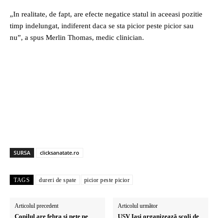
„In realitate, de fapt, are efecte negatice statul in aceeasi pozitie
timp indelungat, indiferent daca se sta picior peste picior sau
nu”, a spus Merlin Thomas, medic clinician.
SURSA
clicksanatate.ro
TAGS
dureri de spate
picior peste picior
Articolul precedent
Articolul următor
Copilul are febra si pete pe
USV Iași organizează școli de