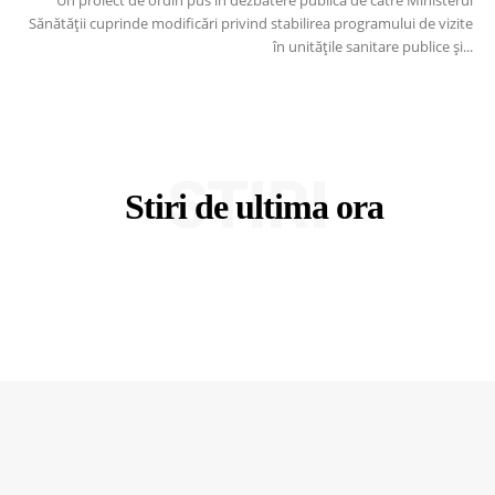
Un proiect de ordin pus în dezbatere publică de către Ministerul
Sănătății cuprinde modificări privind stabilirea programului de vizite
în unităţile sanitare publice și...
STIRI
Stiri de ultima ora