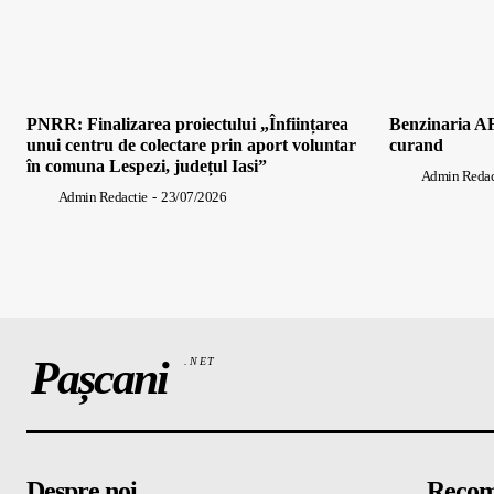
PNRR: Finalizarea proiectului „Înființarea
Benzinaria AF
unui centru de colectare prin aport voluntar
curand
în comuna Lespezi, județul Iasi”
Admin Redac
Admin Redactie
-
23/07/2026
Pașcani
.NET
Despre noi
Recom