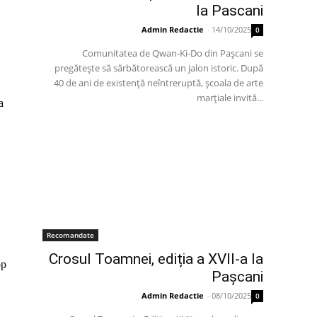
la Pascani
Admin Redactie
-
14/10/2025
0
Comunitatea de Qwan-Ki-Do din Pașcani se
pregătește să sărbătorească un jalon istoric. După
40 de ani de existență neîntreruptă, școala de arte
marțiale invită...
a
Recomandate
Crosul Toamnei, ediția a XVII-a la
p
Pașcani
Admin Redactie
-
08/10/2025
0