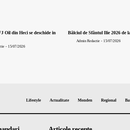
J Oil din Heci se deschide in
Bâlciul de Sfântul Ilie 2026 de l
Admin Redactie
-
15/07/2026
tie
-
15/07/2026
Lifestyle
Actualitate
Monden
Regional
Ba
andari
Articole recente