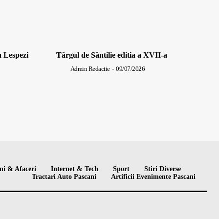
a Lespezi
Târgul de Sântilie editia a XVII-a
Admin Redactie
-
09/07/2026
ni & Afaceri
Internet & Tech
Sport
Stiri Diverse
Tractari Auto Pascani
Artificii Evenimente Pascani