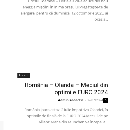
Crosul Toamnei – Ediția a XVII-a aduce din nou
energia mișcării în inima orașului!Pregătește-te de
alergare, pentru că duminică, 12 octombrie 2025, ai
ocazia...
Locatii
România – Olanda – Meciul din
optimile EURO 2024
Admin Redactie
-
02/07/2024
0
România joaca astazi 2 iulie împotriva Olandei, în
optimile de finală de la EURO 2024.Meciul de pe
Allianz Arena din Munchen va începe la...