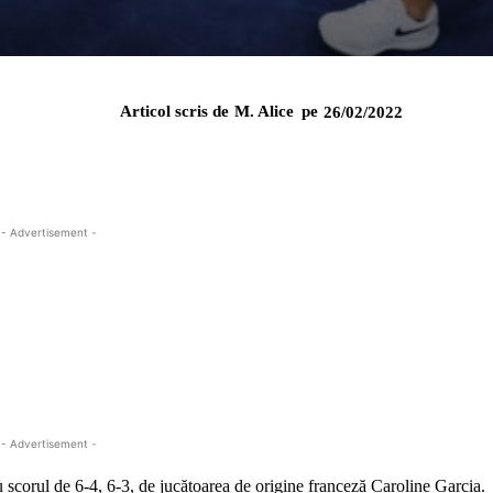
Articol scris de
M. Alice
pe
26/02/2022
- Advertisement -
- Advertisement -
 scorul de 6-4, 6-3, de jucătoarea de origine franceză Caroline Garcia.