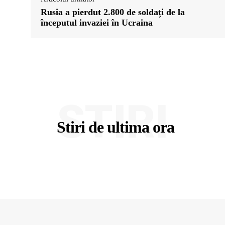
Rusia a pierdut 2.800 de soldați de la
începutul invaziei în Ucraina
STIRI
Stiri de ultima ora