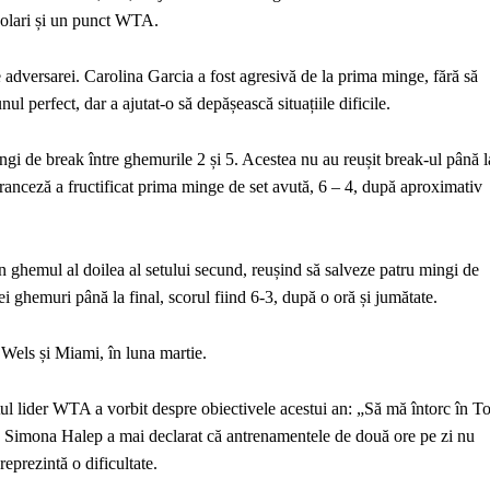
dolari și un punct WTA.
 adversarei. Carolina Garcia a fost agresivă de la prima minge, fără să
l perfect, dar a ajutat-o să depășească situațiile dificile.
ingi de break între ghemurile 2 și 5. Acestea nu au reușit break-ul până l
ranceză a fructificat prima minge de set avută, 6 – 4, după aproximativ
în ghemul al doilea al setului secund, reușind să salveze patru mingi de
rei ghemuri până la final, scorul fiind 6-3, după o oră și jumătate.
Wels și Miami, în luna martie.
ul lider WTA a vorbit despre obiectivele acestui an: „Să mă întorc în
To
 Simona Halep a mai declarat că antrenamentele de două ore pe zi nu
reprezintă o dificultate.