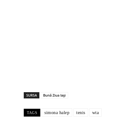
SURSA
Bună Ziua Iași
simona halep
tenis
wta
TAGS