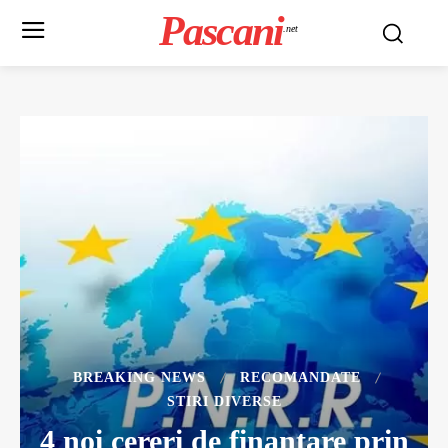
Pascani
.net
BREAKING NEWS
RECOMANDATE
STIRI DIVERSE
4 noi cereri de finantare prin