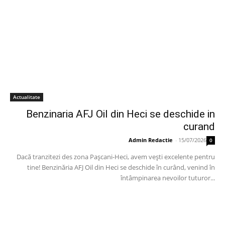
Actualitate
Benzinaria AFJ Oil din Heci se deschide in
curand
Admin Redactie
-
15/07/2026
0
Dacă tranzitezi des zona Pașcani-Heci, avem vești excelente pentru
tine! Benzinăria AFJ Oil din Heci se deschide în curând, venind în
întâmpinarea nevoilor tuturor...