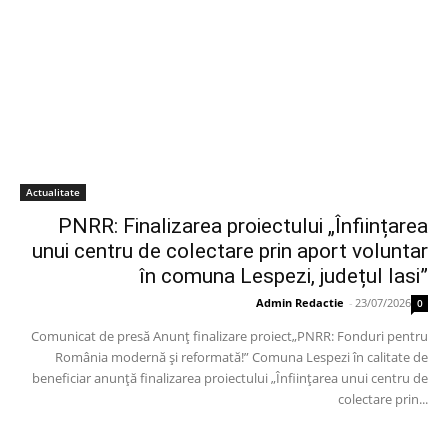
Actualitate
PNRR: Finalizarea proiectului „Înființarea
unui centru de colectare prin aport voluntar
în comuna Lespezi, județul Iasi”
Admin Redactie
-
23/07/2026
0
Comunicat de presă Anunț finalizare proiect„PNRR: Fonduri pentru
România modernă și reformată!” Comuna Lespezi în calitate de
beneficiar anunță finalizarea proiectului „Înființarea unui centru de
colectare prin...