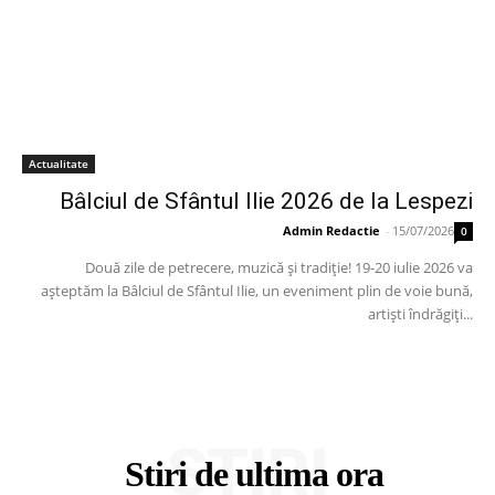
Actualitate
Bâlciul de Sfântul Ilie 2026 de la Lespezi
Admin Redactie
-
15/07/2026
0
Două zile de petrecere, muzică și tradiție! 19-20 iulie 2026 va
așteptăm la Bâlciul de Sfântul Ilie, un eveniment plin de voie bună,
artiști îndrăgiți...
STIRI
Stiri de ultima ora