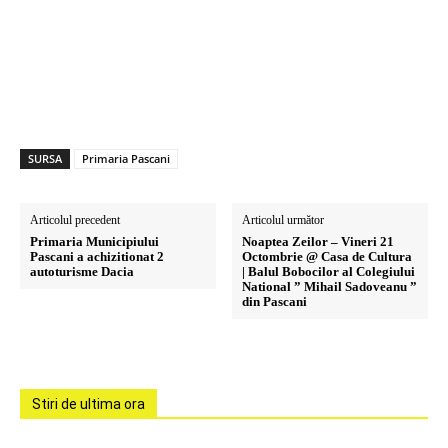
SURSA
Primaria Pascani
Articolul precedent
Articolul următor
Primaria Municipiului
Noaptea Zeilor – Vineri 21
Pascani a achizitionat 2
Octombrie @ Casa de Cultura
autoturisme Dacia
| Balul Bobocilor al Colegiului
National ” Mihail Sadoveanu ”
din Pascani
Stiri de ultima ora