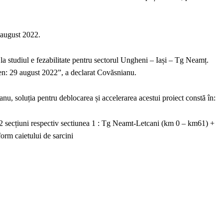
l august 2022.
 la studiul e fezabilitate pentru sectorul Ungheni – Iași – Tg Neamț.
en: 29 august 2022”, a declarat Covăsnianu.
anu, soluția pentru deblocarea și accelerarea acestui proiect constă în:
 2 secțiuni respectiv sectiunea 1 : Tg Neamt-Letcani (km 0 – km61) +
orm caietului de sarcini