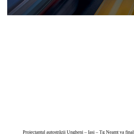
Proiectantul autostrăzii Ungheni – Iași – Tg Neamț va finaliza