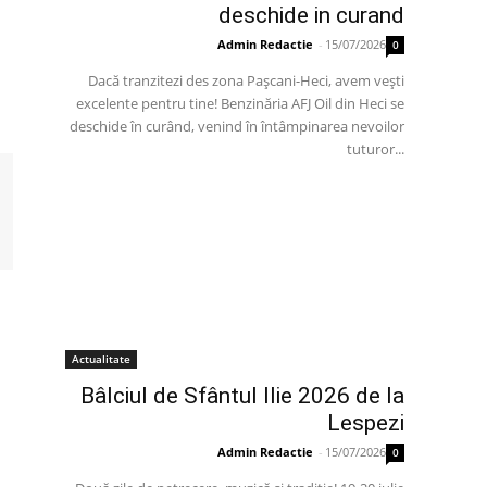
deschide in curand
Admin Redactie
-
15/07/2026
0
Dacă tranzitezi des zona Pașcani-Heci, avem vești
excelente pentru tine! Benzinăria AFJ Oil din Heci se
deschide în curând, venind în întâmpinarea nevoilor
tuturor...
Actualitate
Bâlciul de Sfântul Ilie 2026 de la
Lespezi
Admin Redactie
-
15/07/2026
0