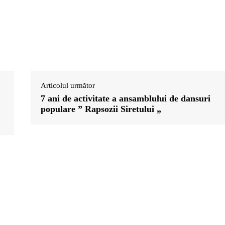
Articolul următor
7 ani de activitate a ansamblului de dansuri
populare ” Rapsozii Siretului „