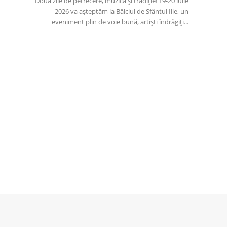
Două zile de petrecere, muzică și tradiție! 19-20 iulie
2026 va așteptăm la Bâlciul de Sfântul Ilie, un
eveniment plin de voie bună, artiști îndrăgiți...