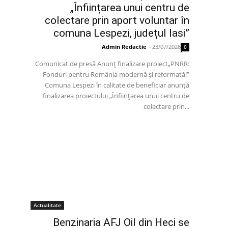
„Înființarea unui centru de
colectare prin aport voluntar în
comuna Lespezi, județul Iasi”
Admin Redactie
-
23/07/2026
0
Comunicat de presă Anunț finalizare proiect„PNRR:
Fonduri pentru România modernă și reformată!”
Comuna Lespezi în calitate de beneficiar anunță
finalizarea proiectului „Înființarea unui centru de
colectare prin...
Actualitate
Benzinaria AFJ Oil din Heci se