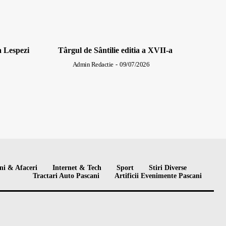
a Lespezi
Târgul de Sântilie editia a XVII-a
Admin Redactie
-
09/07/2026
ni & Afaceri
Internet & Tech
Sport
Stiri Diverse
Tractari Auto Pascani
Artificii Evenimente Pascani