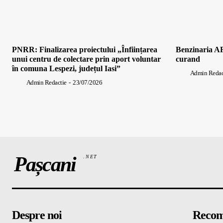
PNRR: Finalizarea proiectului „Înființarea
Benzinaria AF
unui centru de colectare prin aport voluntar
curand
în comuna Lespezi, județul Iasi”
Admin Redac
Admin Redactie
-
23/07/2026
Pașcani
.NET
Despre noi
Recom