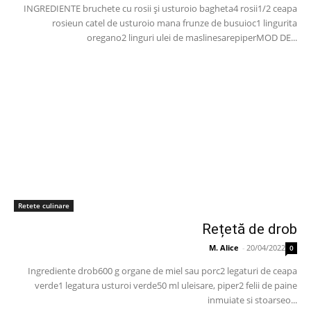
INGREDIENTE bruchete cu rosii și usturoio bagheta4 rosii1/2 ceapa
rosieun catel de usturoio mana frunze de busuioc1 lingurita
oregano2 linguri ulei de maslinesarepiperMOD DE...
Retete culinare
Rețetă de drob
M. Alice
-
20/04/2022
0
Ingrediente drob600 g organe de miel sau porc2 legaturi de ceapa
verde1 legatura usturoi verde50 ml uleisare, piper2 felii de paine
inmuiate si stoarseo...