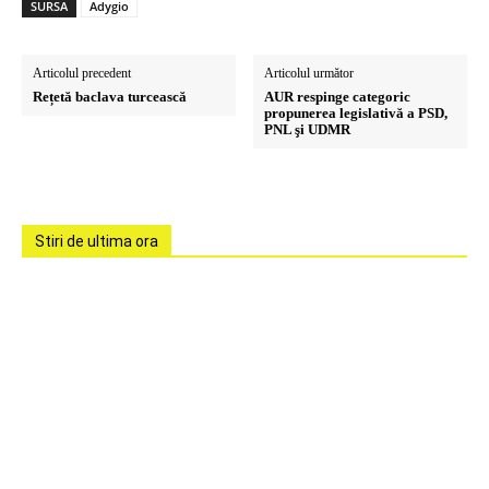
SURSA
Adygio
Articolul precedent
Articolul următor
Rețetă baclava turcească
AUR respinge categoric
propunerea legislativă a PSD,
PNL şi UDMR
Stiri de ultima ora