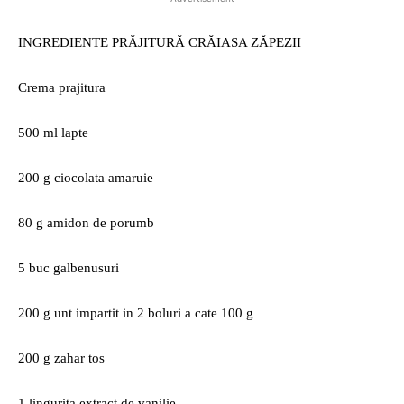
INGREDIENTE PRĂJITURĂ CRĂIASA ZĂPEZII
Crema prajitura
500 ml lapte
200 g ciocolata amaruie
80 g amidon de porumb
5 buc galbenusuri
200 g unt impartit in 2 boluri a cate 100 g
200 g zahar tos
1 lingurita extract de vanilie