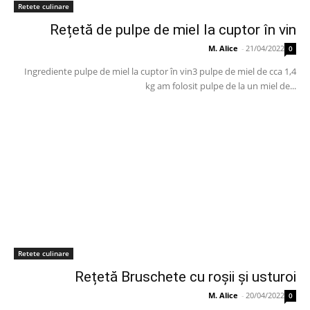
Retete culinare
Rețetă de pulpe de miel la cuptor în vin
M. Alice
-
21/04/2022
0
Ingrediente pulpe de miel la cuptor în vin3 pulpe de miel de cca 1,4
kg am folosit pulpe de la un miel de...
Retete culinare
Rețetă Bruschete cu roșii și usturoi
M. Alice
-
20/04/2022
0