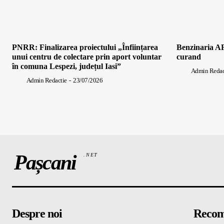
PNRR: Finalizarea proiectului „Înființarea
Benzinaria AF
unui centru de colectare prin aport voluntar
curand
în comuna Lespezi, județul Iasi”
Admin Redac
Admin Redactie
-
23/07/2026
Pașcani
.NET
Despre noi
Recom