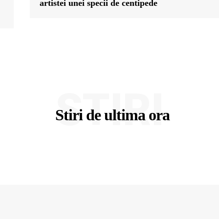
artistei unei specii de centipede
STIRI
Stiri de ultima ora