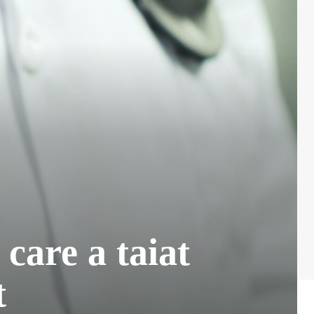
are a taiat
t