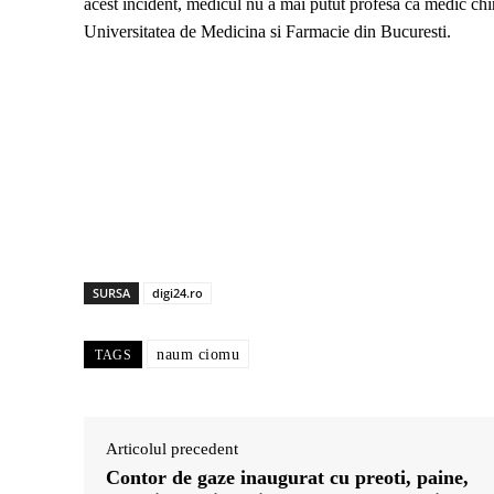
acest incident, medicul nu a mai putut profesa ca medic chir
Universitatea de Medicina si Farmacie din Bucuresti.
SURSA
digi24.ro
naum ciomu
TAGS
Articolul precedent
Contor de gaze inaugurat cu preoti, paine,