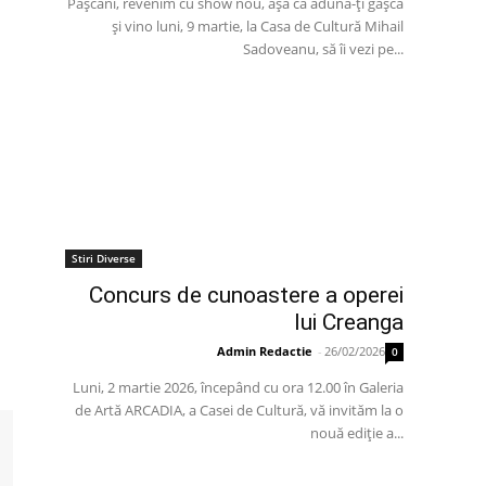
Paşcani, revenim cu show nou, aşa că adună-ţi gaşca
şi vino luni, 9 martie, la Casa de Cultură Mihail
Sadoveanu, să îi vezi pe...
Stiri Diverse
Concurs de cunoastere a operei
lui Creanga
Admin Redactie
-
26/02/2026
0
Luni, 2 martie 2026, începând cu ora 12.00 în Galeria
de Artă ARCADIA, a Casei de Cultură, vă invităm la o
nouă ediție a...