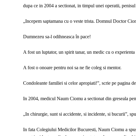
dupa ce in 2004 a sectionat, in timpul unei operatii, penisul
„Incepem saptamana cu o veste trista. Domnul Doctor Ciom
Dumnezeu sa-l odihneasca în pace!
A fost un luptator, un spirit tanar, un medic cu o experien
A fost o onoare pentru noi sa ne fie coleg si mentor.
Condoleante familiei si celor apropiati!”, scrie pe pagina
In 2004, medicul Naum Ciomu a sectionat din greseala penisu
„In chirurgie, sunt si accidente, si incidente, si bucurii”,
In fata Colegiului Medicilor Bucuresti, Naum Ciomu a spus c