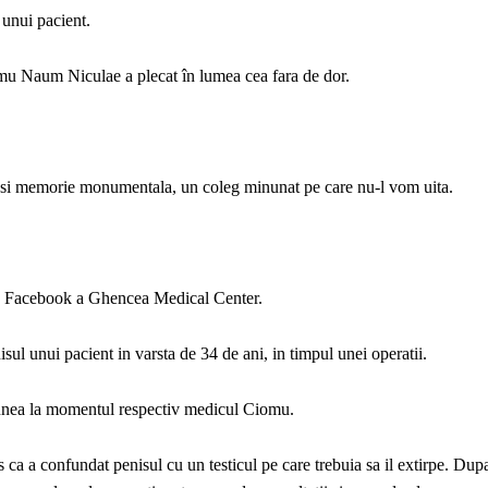
 unui pacient.
u Naum Niculae a plecat în lumea cea fara de dor.
ta si memorie monumentala, un coleg minunat pe care nu-l vom uita.
 de Facebook a Ghencea Medical Center.
l unui pacient in varsta de 34 de ani, in timpul unei operatii.
 spunea la momentul respectiv medicul Ciomu.
a a confundat penisul cu un testicul pe care trebuia sa il extirpe. Dup