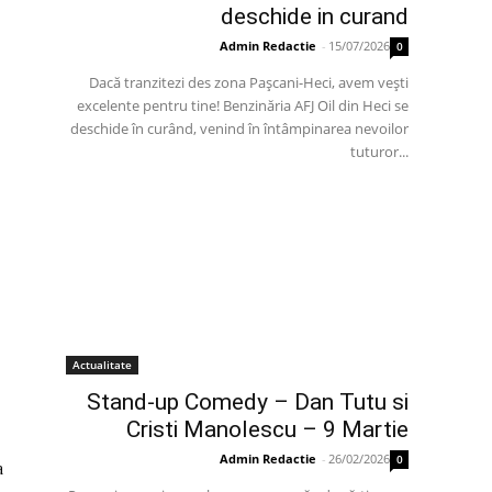
deschide in curand
Admin Redactie
-
15/07/2026
0
Dacă tranzitezi des zona Pașcani-Heci, avem vești
excelente pentru tine! Benzinăria AFJ Oil din Heci se
deschide în curând, venind în întâmpinarea nevoilor
tuturor...
Actualitate
Stand-up Comedy – Dan Tutu si
Cristi Manolescu – 9 Martie
Admin Redactie
-
26/02/2026
0
a