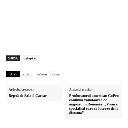
SURSA
defapt.ro
TAGS
airbnb
belarus
rusia
Articolul precedent
Articolul următor
Rețetă de Salată Caesar
Producatorul american GoPro
continua vanatoarea de
angajati in Romania: „Vrem si
specialisti care sa lucreze de la
distanta”