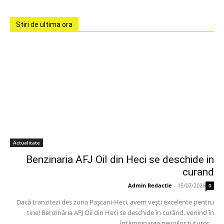
Stiri de ultima ora
Actualitate
Benzinaria AFJ Oil din Heci se deschide in
curand
Admin Redactie
-
15/07/2026
0
Dacă tranzitezi des zona Pașcani-Heci, avem vești excelente pentru
tine! Benzinăria AFJ Oil din Heci se deschide în curând, venind în
întâmpinarea nevoilor tuturor...