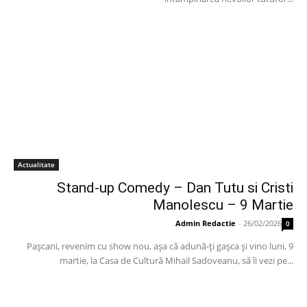
Actualitate
Stand-up Comedy – Dan Tutu si Cristi
Manolescu – 9 Martie
Admin Redactie
-
26/02/2026
0
Paşcani, revenim cu show nou, aşa că adună-ţi gaşca şi vino luni, 9
martie, la Casa de Cultură Mihail Sadoveanu, să îi vezi pe...