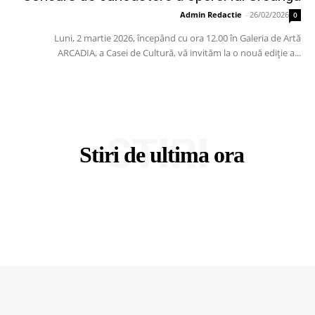
Admin Redactie
-
26/02/2026
0
Luni, 2 martie 2026, începând cu ora 12.00 în Galeria de Artă
ARCADIA, a Casei de Cultură, vă invităm la o nouă ediție a...
STIRI
Stiri de ultima ora