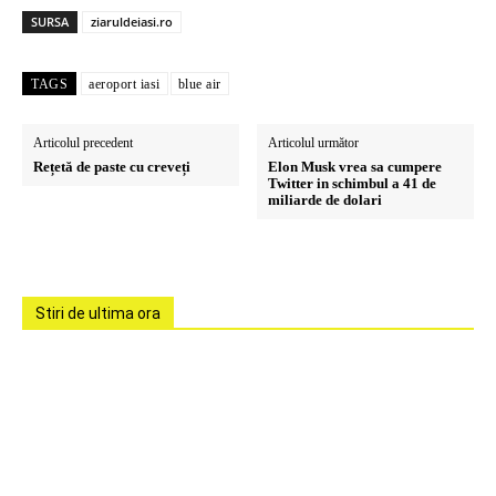
SURSA
ziaruldeiasi.ro
TAGS
aeroport iasi
blue air
Articolul precedent
Articolul următor
Rețetă de paste cu creveți
Elon Musk vrea sa cumpere
Twitter in schimbul a 41 de
miliarde de dolari
Stiri de ultima ora