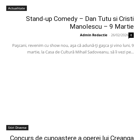
Actualitate
Stand-up Comedy – Dan Tutu si Cristi
Manolescu – 9 Martie
Admin Redactie
-
26/02/2026
0
Paşcani, revenim cu show nou, aşa că adună-ţi gaşca şi vino luni, 9
martie, la Casa de Cultură Mihail Sadoveanu, să îi vezi pe...
Stiri Diverse
Concurs de cunoastere a operei lui Creanga