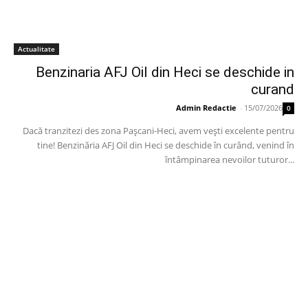
Actualitate
Benzinaria AFJ Oil din Heci se deschide in
curand
Admin Redactie
-
15/07/2026
0
Dacă tranzitezi des zona Pașcani-Heci, avem vești excelente pentru
tine! Benzinăria AFJ Oil din Heci se deschide în curând, venind în
întâmpinarea nevoilor tuturor...