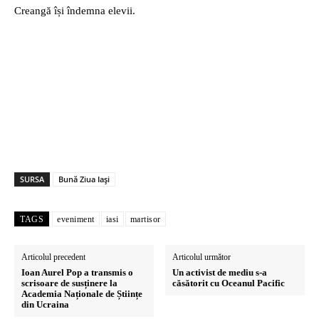
Creangă își îndemna elevii.
SURSA
Bună Ziua Iași
TAGS
eveniment
iasi
martisor
Articolul precedent
Articolul următor
Ioan Aurel Pop a transmis o
Un activist de mediu s-a
scrisoare de susținere la
căsătorit cu Oceanul Pacific
Academia Naționale de Științe
din Ucraina