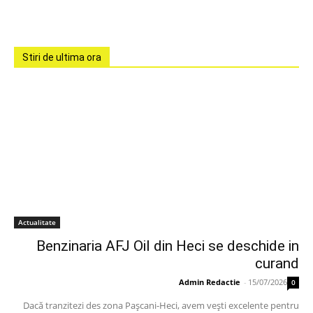
Stiri de ultima ora
Actualitate
Benzinaria AFJ Oil din Heci se deschide in
curand
Admin Redactie
-
15/07/2026
0
Dacă tranzitezi des zona Pașcani-Heci, avem vești excelente pentru