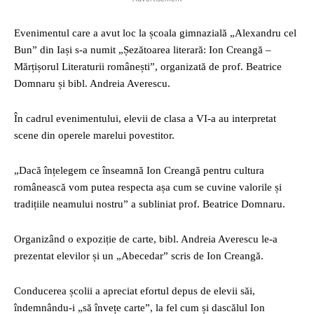
Evenimentul care a avut loc la școala gimnazială „Alexandru cel
Bun” din Iași s-a numit „Șezătoarea literară: Ion Creangă –
Mărțișorul Literaturii românești”, organizată de prof. Beatrice
Domnaru și bibl. Andreia Averescu.
În cadrul evenimentului, elevii de clasa a VI-a au interpretat
scene din operele marelui povestitor.
„Dacă înțelegem ce înseamnă Ion Creangă pentru cultura
românească vom putea respecta așa cum se cuvine valorile și
tradițiile neamului nostru” a subliniat prof. Beatrice Domnaru.
Organizând o expoziție de carte, bibl. Andreia Averescu le-a
prezentat elevilor și un „Abecedar” scris de Ion Creangă.
Conducerea școlii a apreciat efortul depus de elevii săi,
îndemnându-i „să învețe carte”, la fel cum și dascălul Ion