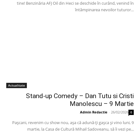
tine! Benzinăria AFJ Oil din Heci se deschide în curând, venind în
întâmpinarea nevoilor tuturor...
Actualitate
Stand-up Comedy – Dan Tutu si Cristi
Manolescu – 9 Martie
Admin Redactie
-
26/02/2026
0
Paşcani, revenim cu show nou, aşa că adună-ţi gaşca şi vino luni, 9
martie, la Casa de Cultură Mihail Sadoveanu, să îi vezi pe...