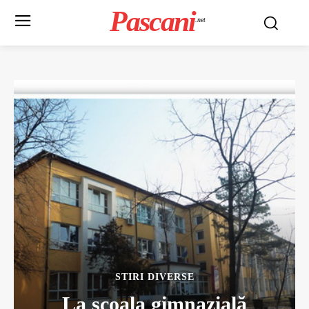
Pascani
.net
STIRI DIVERSE
La școala gimnazială