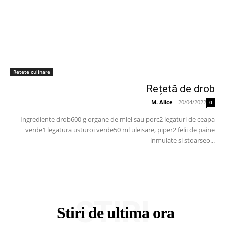
Retete culinare
Rețetă de drob
M. Alice
-
20/04/2022
0
Ingrediente drob600 g organe de miel sau porc2 legaturi de ceapa
verde1 legatura usturoi verde50 ml uleisare, piper2 felii de paine
inmuiate si stoarseo...
STIRI
Stiri de ultima ora