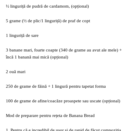
½ linguriță de pudră de cardamom, (opțional)
5 grame (½ de plic/1 linguriță) de praf de copt
1 linguriță de sare
3 banane mari, foarte coapte (340 de grame au avut ale mele) +
încă 1 banană mai mică (opțional)
2 ouă mari
250 de grame de făină + 1 lingură pentru tapetat forma
100 de grame de afine/coacăze proaspete sau uscate (opțional)
Mod de preparare pentru rețeta de Banana Bread
1. Pentru că e incredibil de ușor și de rapid de făcut compoziția