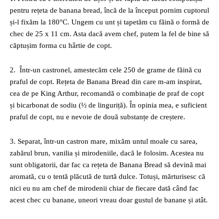
pentru rețeta de banana bread, încă de la început pornim cuptorul
și-l fixăm la 180°C. Ungem cu unt și tapetăm cu făină o formă de
chec de 25 x 11 cm. Asta dacă avem chef, putem la fel de bine să
căptușim forma cu hârtie de copt.
2. Într-un castronel, amestecăm cele 250 de grame de făină cu
praful de copt. Rețeta de Banana Bread din care m-am inspirat,
cea de pe King Arthur, recomandă o combinație de praf de copt
și bicarbonat de sodiu (½ de linguriță). În opinia mea, e suficient
praful de copt, nu e nevoie de două substanțe de creștere.
3. Separat, într-un castron mare, mixăm untul moale cu sarea,
zahărul brun, vanilia și mirodeniile, dacă le folosim. Acestea nu
sunt obligatorii, dar fac ca rețeta de Banana Bread să devină mai
aromată, cu o tentă plăcută de turtă dulce. Totuși, mărturisesc că
nici eu nu am chef de mirodenii chiar de fiecare dată când fac
acest chec cu banane, uneori vreau doar gustul de banane și atât.