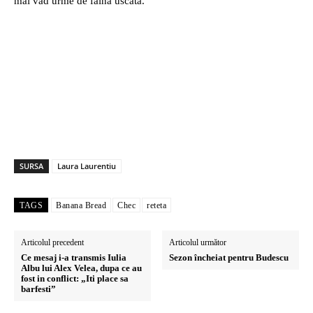
mai văd urme de făină uscată.
SURSA
Laura Laurentiu
TAGS
Banana Bread
Chec
reteta
Articolul precedent
Articolul următor
Ce mesaj i-a transmis Iulia
Sezon încheiat pentru Budescu
Albu lui Alex Velea, dupa ce au
fost in conflict: „Iti place sa
barfesti”