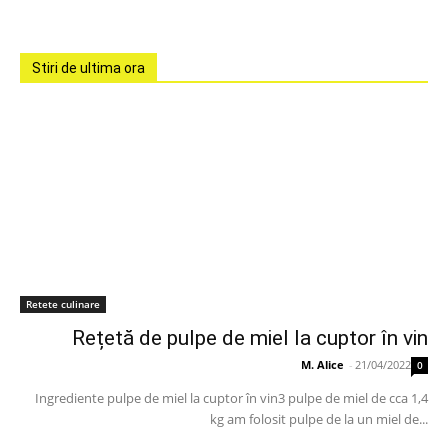
Stiri de ultima ora
Retete culinare
Rețetă de pulpe de miel la cuptor în vin
M. Alice
-
21/04/2022
0
Ingrediente pulpe de miel la cuptor în vin3 pulpe de miel de cca 1,4
kg am folosit pulpe de la un miel de...