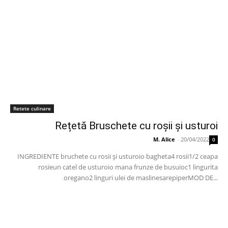
Retete culinare
Rețetă Bruschete cu roșii și usturoi
M. Alice
-
20/04/2022
0
INGREDIENTE bruchete cu rosii și usturoio bagheta4 rosii1/2 ceapa
rosieun catel de usturoio mana frunze de busuioc1 lingurita
oregano2 linguri ulei de maslinesarepiperMOD DE...