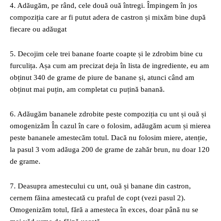
4. Adăugăm, pe rând, cele două ouă întregi. Împingem în jos
compoziția care ar fi putut adera de castron și mixăm bine după
fiecare ou adăugat
5. Decojim cele trei banane foarte coapte și le zdrobim bine cu
furculița. Așa cum am precizat deja în lista de ingrediente, eu am
obținut 340 de grame de piure de banane și, atunci când am
obținut mai puțin, am completat cu puțină banană.
6. Adăugăm bananele zdrobite peste compoziția cu unt și ouă și
omogenizăm În cazul în care o folosim, adăugăm acum și mierea
peste bananele amestecăm totul. Dacă nu folosim miere, atenție,
la pasul 3 vom adăuga 200 de grame de zahăr brun, nu doar 120
de grame.
7. Deasupra amestecului cu unt, ouă și banane din castron,
cernem făina amestecată cu praful de copt (vezi pasul 2).
Omogenizăm totul, fără a amesteca în exces, doar până nu se