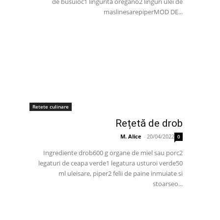
de busuioc1 lingurita oregano2 linguri ulei de
maslinesarepiperMOD DE...
Retete culinare
Rețetă de drob
M. Alice
-
20/04/2022
0
Ingrediente drob600 g organe de miel sau porc2
legaturi de ceapa verde1 legatura usturoi verde50
ml uleisare, piper2 felii de paine inmuiate si
stoarseo...