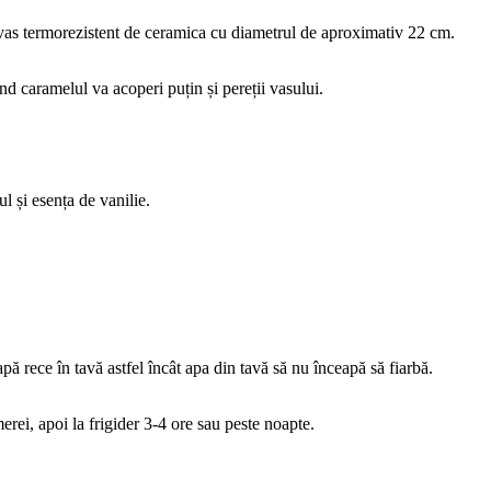
n vas termorezistent de ceramica cu diametrul de aproximativ 22 cm.
ând caramelul va acoperi puțin și pereții vasului.
l și esența de vanilie.
pă rece în tavă astfel încât apa din tavă să nu înceapă să fiarbă.
erei, apoi la frigider 3-4 ore sau peste noapte.