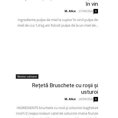
în vin
M. Alice
-
21/04/2022
0
Ingrediente pulpe de miel la cuptor în vin3 pulpe de
miel de cca 1,4 kg am folosit pulpe de la un miel de...
Retete culinare
Rețetă Bruschete cu roșii și
usturoi
M. Alice
-
20/04/2022
0
INGREDIENTE bruchete cu rosii și usturoio bagheta4
rosii1/2 ceapa rosieun catel de usturoio mana frunze