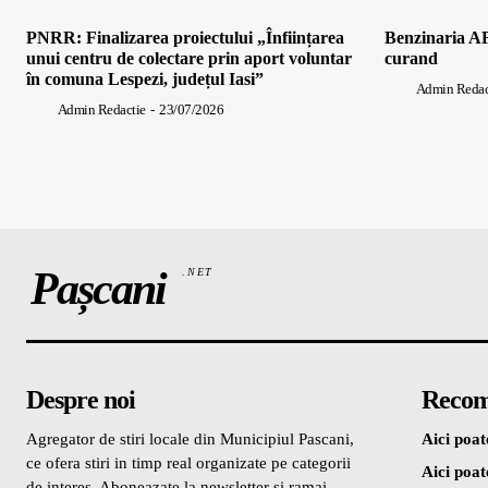
PNRR: Finalizarea proiectului „Înființarea
Benzinaria AF
unui centru de colectare prin aport voluntar
curand
în comuna Lespezi, județul Iasi”
Admin Redac
Admin Redactie
-
23/07/2026
Pașcani
.NET
Despre noi
Recom
Agregator de stiri locale din Municipiul Pascani,
Aici poate
ce ofera stiri in timp real organizate pe categorii
Aici poate
de interes. Aboneazate la newsletter si ramai