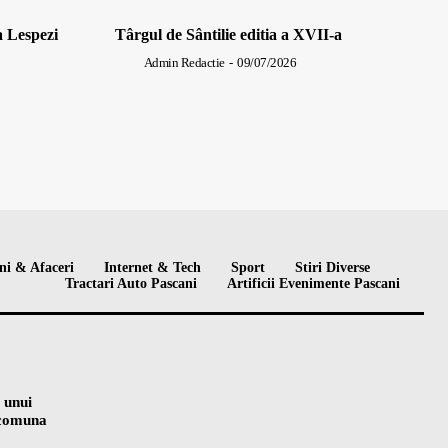
a Lespezi
Târgul de Sântilie editia a XVII-a
Admin Redactie
-
09/07/2026
ni & Afaceri
Internet & Tech
Sport
Stiri Diverse
Tractari Auto Pascani
Artificii Evenimente Pascani
 unui
n comuna