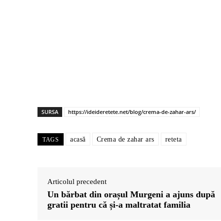
SURSA
https://ideideretete.net/blog/crema-de-zahar-ars/
acasă
Crema de zahar ars
reteta
TAGS
Articolul precedent
Un bărbat din orașul Murgeni a ajuns după
gratii pentru că și-a maltratat familia