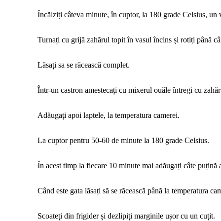
Încălziți câteva minute, în cuptor, la 180 grade Celsius, u
Turnați cu grijă zahărul topit în vasul încins și rotiți până c
Lăsați sa se răcească complet.
Într-un castron amestecați cu mixerul ouăle întregi cu zahăru
Adăugați apoi laptele, la temperatura camerei.
La cuptor pentru 50-60 de minute la 180 grade Celsius.
În acest timp la fiecare 10 minute mai adăugați câte puțină a
Când este gata lăsați să se răcească până la temperatura cam
Scoateți din frigider și dezlipiți marginile ușor cu un cuțit.