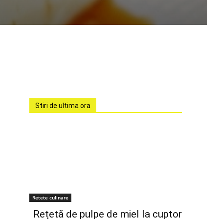
Stiri de ultima ora
Retete culinare
Rețetă de pulpe de miel la cuptor