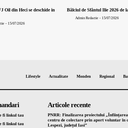
J Oil din Heci se deschide in
Bâlciul de Sfântul Ilie 2026 de l
Admin Redactie
-
15/07/2026
tie
-
15/07/2026
Lifestyle
Actualitate
Monden
Regional
Ba
andari
Articole recente
PNRR: Finalizarea proiectului „Înființarea
 fi linkul tau
centru de colectare prin aport voluntar î
 fi linkul tau
Lespezi, județul Iasi”