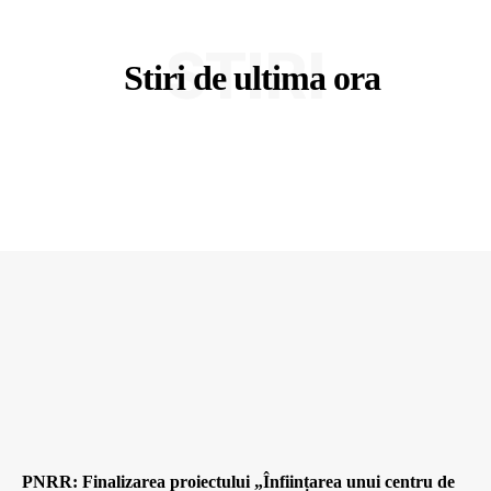
STIRI
Stiri de ultima ora
PNRR: Finalizarea proiectului „Înființarea unui centru de