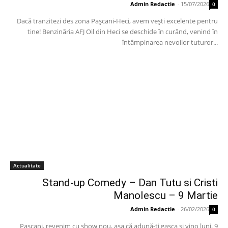
Admin Redactie
-
15/07/2026
0
Dacă tranzitezi des zona Pașcani-Heci, avem vești excelente pentru
tine! Benzinăria AFJ Oil din Heci se deschide în curând, venind în
întâmpinarea nevoilor tuturor...
Actualitate
Stand-up Comedy – Dan Tutu si Cristi
Manolescu – 9 Martie
Admin Redactie
-
26/02/2026
0
Paşcani, revenim cu show nou, aşa că adună-ţi gaşca şi vino luni, 9