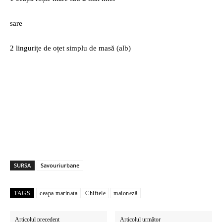
sare
2 lingurițe de oțet simplu de masă (alb)
SURSA
Savouriurbane
TAGS
ceapa marinata
Chiftele
maioneză
Articolul precedent
Articolul următor