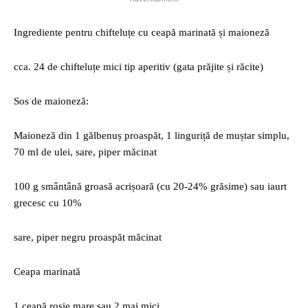
Ingrediente pentru chifteluțe cu ceapă marinată și maioneză
cca. 24 de chifteluțe mici tip aperitiv (gata prăjite și răcite)
Sos de maioneză:
Maioneză din 1 gălbenuș proaspăt, 1 linguriță de muștar simplu,
70 ml de ulei, sare, piper măcinat
100 g smântână groasă acrișoară (cu 20-24% grăsime) sau iaurt
grecesc cu 10%
sare, piper negru proaspăt măcinat
Ceapa marinată
1 ceapă roșie mare sau 2 mai mici