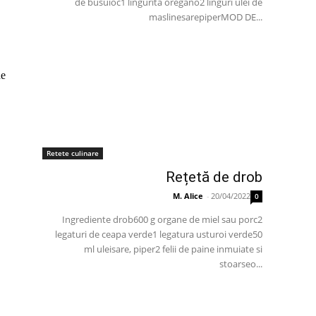
de busuioc1 lingurita oregano2 linguri ulei de
maslinesarepiperMOD DE...
de
Retete culinare
Rețetă de drob
M. Alice
-
20/04/2022
0
Ingrediente drob600 g organe de miel sau porc2
legaturi de ceapa verde1 legatura usturoi verde50
ml uleisare, piper2 felii de paine inmuiate si
stoarseo...