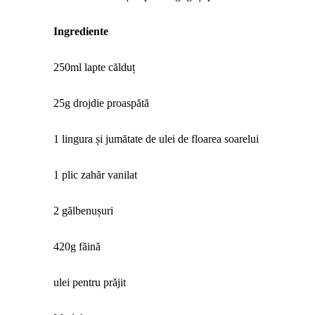
Ingrediente
250ml lapte călduț
25g drojdie proaspătă
1 lingura și jumătate de ulei de floarea soarelui
1 plic zahăr vanilat
2 gălbenușuri
420g făină
ulei pentru prăjit