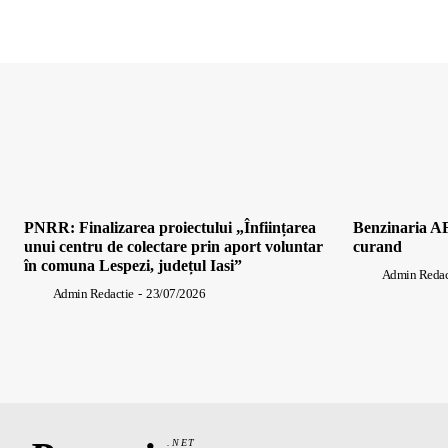
PNRR: Finalizarea proiectului „Înființarea
Benzinaria AF
unui centru de colectare prin aport voluntar
curand
în comuna Lespezi, județul Iasi”
Admin Redac
Admin Redactie
-
23/07/2026
.NET