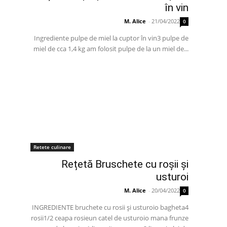
în vin
M. Alice
-
21/04/2022
0
Ingrediente pulpe de miel la cuptor în vin3 pulpe de
miel de cca 1,4 kg am folosit pulpe de la un miel de...
Retete culinare
Rețetă Bruschete cu roșii și
usturoi
M. Alice
-
20/04/2022
0
INGREDIENTE bruchete cu rosii și usturoio bagheta4
rosii1/2 ceapa rosieun catel de usturoio mana frunze