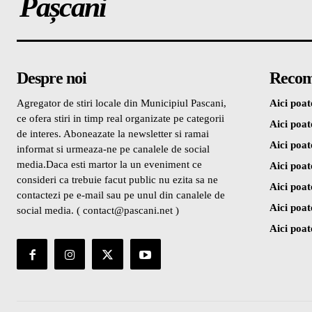
Pașcani
Despre noi
Recom
Agregator de stiri locale din Municipiul Pascani,
Aici poate
ce ofera stiri in timp real organizate pe categorii
Aici poate
de interes. Aboneazate la newsletter si ramai
Aici poate
informat si urmeaza-ne pe canalele de social
media.Daca esti martor la un eveniment ce
Aici poate
consideri ca trebuie facut public nu ezita sa ne
Aici poate
contactezi pe e-mail sau pe unul din canalele de
Aici poate
social media. ( contact@pascani.net )
Aici poate