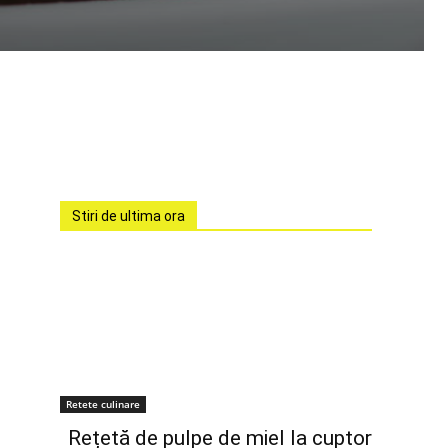
Stiri de ultima ora
Retete culinare
Rețetă de pulpe de miel la cuptor