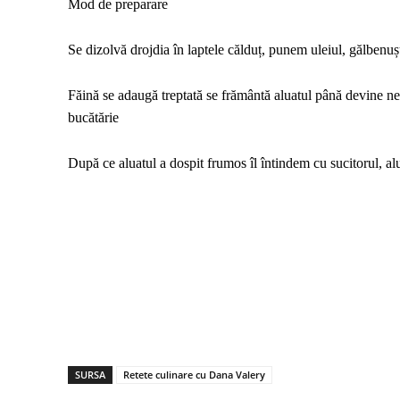
Mod de preparare
Se dizolvă drojdia în laptele călduț, punem uleiul, gălbenuș
Făină se adaugă treptată se frământă aluatul până devine neted
bucătărie
După ce aluatul a dospit frumos îl întindem cu sucitorul, al
SURSA
Retete culinare cu Dana Valery