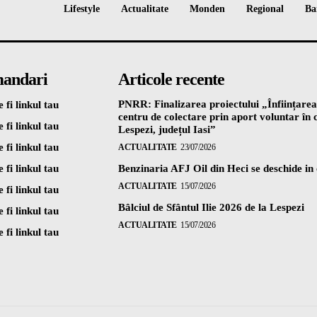
Lifestyle
Actualitate
Monden
Regional
Ba
andari
Articole recente
PNRR: Finalizarea proiectului „Înființarea
 fi linkul tau
centru de colectare prin aport voluntar î
 fi linkul tau
Lespezi, județul Iasi”
 fi linkul tau
ACTUALITATE
23/07/2026
 fi linkul tau
Benzinaria AFJ Oil din Heci se deschide in
ACTUALITATE
15/07/2026
 fi linkul tau
Bâlciul de Sfântul Ilie 2026 de la Lespezi
 fi linkul tau
ACTUALITATE
15/07/2026
 fi linkul tau