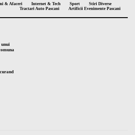
ni & Afaceri
Internet & Tech
Sport
Stiri Diverse
Tractari Auto Pascani
Artificii Evenimente Pascani
 unui
n comuna
 curand