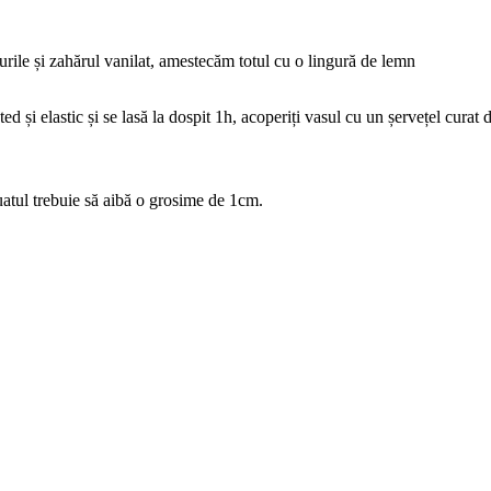
urile și zahărul vanilat, amestecăm totul cu o lingură de lemn
 și elastic și se lasă la dospit 1h, acoperiți vasul cu un șervețel curat 
uatul trebuie să aibă o grosime de 1cm.