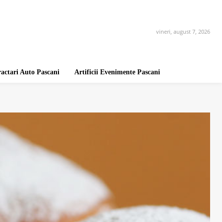
vineri, august 7, 2026
ractari Auto Pascani
Artificii Evenimente Pascani