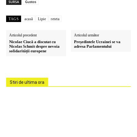
SURSA
Gustos
TAGS
acasă
Lipie
reteta
Articolul precedent
Articolul următor
Nicolae Ciucă a discutat cu
Președintele Ucrainei se va
Nicolas Schmit despre nevoia
adresa Parlamentului
solidarității europene
Stiri de ultima ora