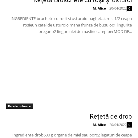
Rețetă Bruschete cu roșii și usturoi
M. Alice
-
20/04/2022
0
INGREDIENTE bruchete cu rosii și usturoio bagheta4 rosii1/2 ceapa
rosieun catel de usturoio mana frunze de busuioc1 lingurita
oregano2 linguri ulei de maslinesarepiperMOD DE...
Retete culinare
Rețetă de drob
M. Alice
-
20/04/2022
0
Ingrediente drob600 g organe de miel sau porc2 legaturi de ceapa