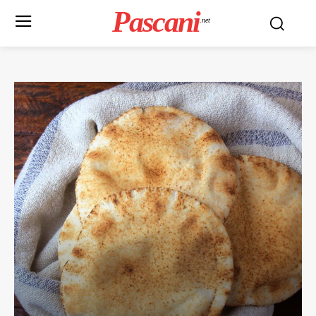
Pascani
.net