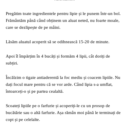
Pregătim toate ingredientele pentru lipie și le punem într-un bol.
Frământăm până când obținem un aluat neted, nu foarte moale,
care se dezlipește de pe mâini.
Lăsăm aluatul acoperit să se odihnească 15-20 de minute.
Apoi îl împărțim în 4 bucăți și formăm 4 lipii, cât doriți de
subțiri.
Încălzim o tigaie antiaderentă la foc mediu și coacem lipiile. Nu
dați focul mare pentru că se vor arde. Când lipia s-a umflat,
întoarceți-o și pe partea cealaltă.
Scoateți lipiile pe o farfurie și acoperiți-le cu un prosop de
bucătărie sau o altă farfurie. Așa rămân moi până le terminați de
copt și pe celelalte.