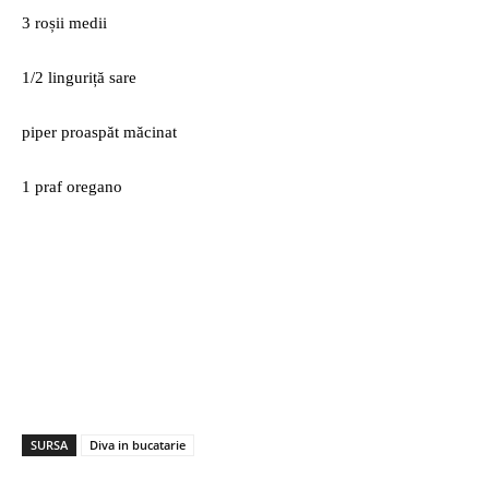
3 roșii medii
1/2 linguriță sare
piper proaspăt măcinat
1 praf oregano
SURSA
Diva in bucatarie