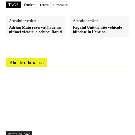
TAGS
Omleta
reteta
turceasca
Articolul precedent
Articolul următor
Adrian Mutu rezervat în urma
Regatul Unit trimite vehicule
ultimei victorii a echipei Rapid
blindate în Ucraina
Stiri de ultima ora
Retete culinare