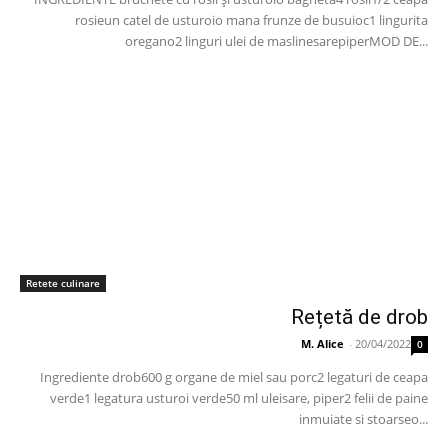
rosieun catel de usturoio mana frunze de busuioc1 lingurita
oregano2 linguri ulei de maslinesarepiperMOD DE...
Retete culinare
Rețetă de drob
M. Alice
-
20/04/2022
0
Ingrediente drob600 g organe de miel sau porc2 legaturi de ceapa
verde1 legatura usturoi verde50 ml uleisare, piper2 felii de paine
inmuiate si stoarseo...