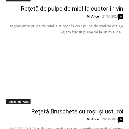
Rețetă de pulpe de miel la cuptor în vin
M. Alice
-
21/04/2022
0
Ingrediente pulpe de miel la cuptor în vin3 pulpe de miel de cca 1,4
kg am folosit pulpe de la un miel de...
Retete culinare
Rețetă Bruschete cu roșii și usturoi
M. Alice
-
20/04/2022
0
INGREDIENTE bruchete cu rosii și usturoio bagheta4 rosii1/2 ceapa