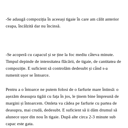
-Se adaugă compoziția în aceeași tigaie în care am călit anterior
ceapa, încălzită dar nu încinsă.
-Se acoperă cu capacul și se ține la foc mediu câteva minute.
Timpul depinde de intensitatea flăcării, de tigaie, de cantitatea de
compoziție. E suficient să controlăm dedesubt și când s-a
rumenit ușor se întoarce.
Pentru a o întoarce ne putem folosi de o farfurie mare întinsă: o
așezăm deasupra tigăii cu fața în jos, le ținem bine împreună de
margini și întoarcem. Omleta va cădea pe farfurie cu partea de
deasupra, mai crudă, dedesubt. E suficient să ii dăm drumul să
alunece ușor din nou în tigaie. După alte circa 2-3 minute sub
capac este gata.