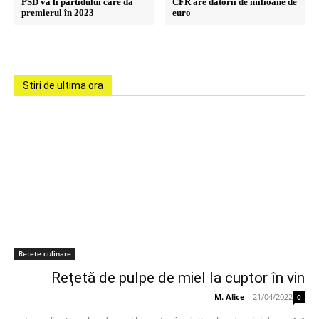
PSD va fi partidului care dă
CFR are datorii de milioane de
premierul în 2023
euro
Stiri de ultima ora
Retete culinare
Rețetă de pulpe de miel la cuptor în vin
M. Alice
-
21/04/2022
0