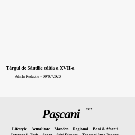
Târgul de Sântilie editia a XVII-a
Admin Redactie
-
09/07/2026
Pașcani
.NET
Lifestyle
Actualitate
Monden
Regional
Bani & Afaceri
Internet & Tech
Sport
Stiri Diverse
Tractari Auto Pascani