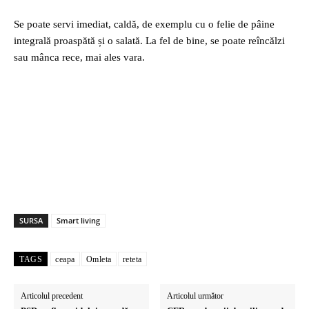
Se poate servi imediat, caldă, de exemplu cu o felie de pâine
integrală proaspătă și o salată. La fel de bine, se poate reîncălzi
sau mânca rece, mai ales vara.
SURSA
Smart living
TAGS
ceapa
Omleta
reteta
Articolul precedent
Articolul următor