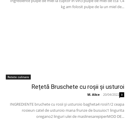
Ingrediente pulpe de miel la cuptor în vin3 pulpe de miel de cca 1,4
kg am folosit pulpe de la un miel de...
Retete culinare
Rețetă Bruschete cu roșii și usturoi
M. Alice
-
20/04/2022
0
INGREDIENTE bruchete cu rosii și usturoio bagheta4 rosii1/2 ceapa
rosieun catel de usturoio mana frunze de busuioc1 lingurita
oregano2 linguri ulei de maslinesarepiperMOD DE...