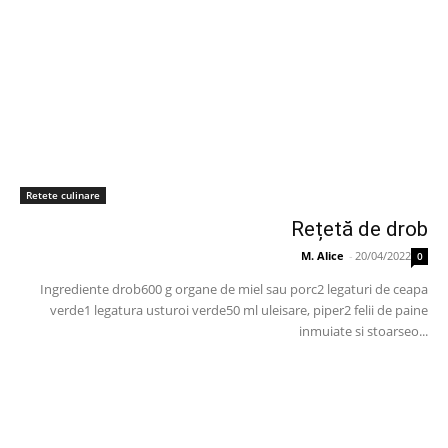
Retete culinare
Rețetă de drob
M. Alice
-
20/04/2022
0
Ingrediente drob600 g organe de miel sau porc2 legaturi de ceapa
verde1 legatura usturoi verde50 ml uleisare, piper2 felii de paine
inmuiate si stoarseo...