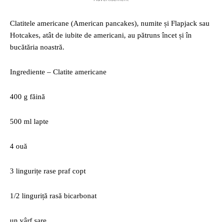
Clatitele americane (American pancakes), numite și Flapjack sau
Hotcakes, atât de iubite de americani, au pătruns încet și în
bucătăria noastră.
Ingrediente – Clatite americane
400 g făină
500 ml lapte
4 ouă
3 lingurițe rase praf copt
1/2 linguriță rasă bicarbonat
un vârf sare