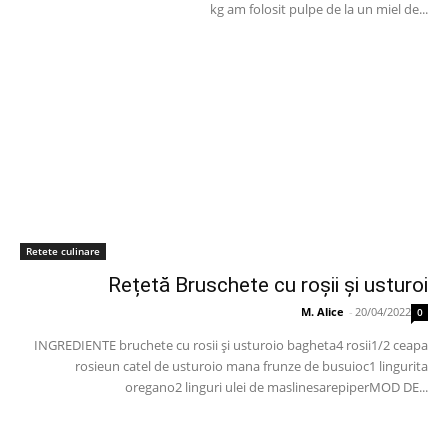
kg am folosit pulpe de la un miel de...
Retete culinare
Rețetă Bruschete cu roșii și usturoi
M. Alice
-
20/04/2022
0
INGREDIENTE bruchete cu rosii și usturoio bagheta4 rosii1/2 ceapa
rosieun catel de usturoio mana frunze de busuioc1 lingurita
oregano2 linguri ulei de maslinesarepiperMOD DE...