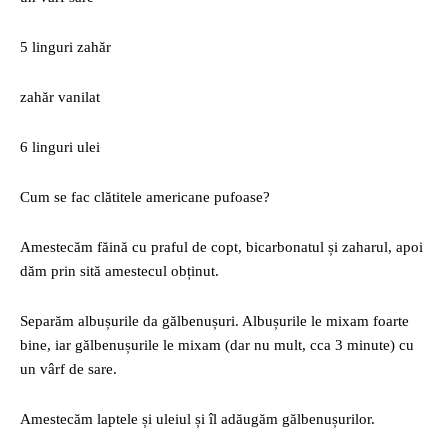
5 linguri zahăr
zahăr vanilat
6 linguri ulei
Cum se fac clătitele americane pufoase?
Amestecăm făină cu praful de copt, bicarbonatul și zaharul, apoi
dăm prin sită amestecul obținut.
Separăm albușurile da gălbenușuri. Albușurile le mixam foarte
bine, iar gălbenușurile le mixam (dar nu mult, cca 3 minute) cu
un vârf de sare.
Amestecăm laptele și uleiul și îl adăugăm gălbenușurilor.