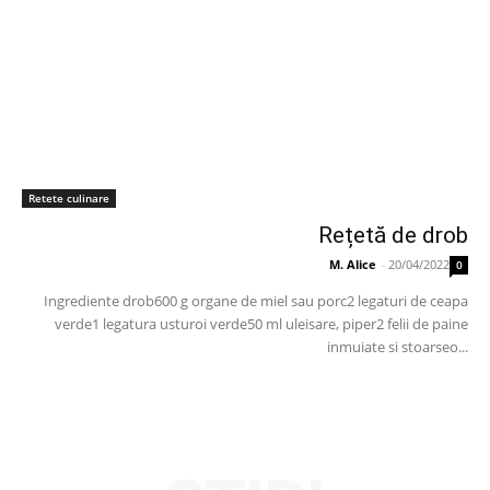
Retete culinare
Rețetă de drob
M. Alice
-
20/04/2022
0
Ingrediente drob600 g organe de miel sau porc2 legaturi de ceapa
verde1 legatura usturoi verde50 ml uleisare, piper2 felii de paine
inmuiate si stoarseo...