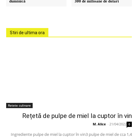
duminică
300 de milioane de dolari
Stiri de ultima ora
Retete culinare
Rețetă de pulpe de miel la cuptor în vin
M. Alice
-
21/04/2022
0
Ingrediente pulpe de miel la cuptor în vin3 pulpe de miel de cca 1,4