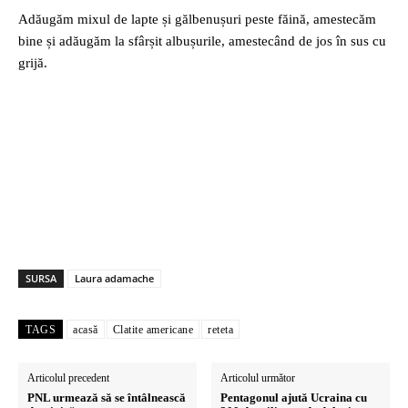
Adăugăm mixul de lapte și gălbenușuri peste făină, amestecăm
bine și adăugăm la sfârșit albușurile, amestecând de jos în sus cu
grijă.
SURSA
Laura adamache
TAGS
acasă
Clatite americane
reteta
Articolul precedent
Articolul următor
PNL urmează să se întâlnească
Pentagonul ajută Ucraina cu