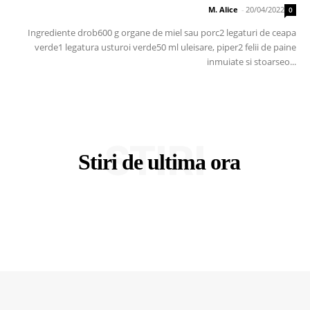
M. Alice
-
20/04/2022
0
Ingrediente drob600 g organe de miel sau porc2 legaturi de ceapa
verde1 legatura usturoi verde50 ml uleisare, piper2 felii de paine
inmuiate si stoarseo...
STIRI
Stiri de ultima ora