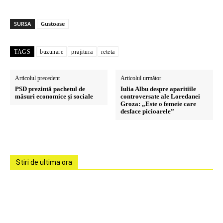
SURSA
Gustoase
TAGS
buzunare
prajitura
reteta
Articolul precedent
Articolul următor
PSD prezintă pachetul de
Iulia Albu despre aparitiile
măsuri economice și sociale
controversate ale Loredanei
Groza: „Este o femeie care
desface picioarele”
Stiri de ultima ora