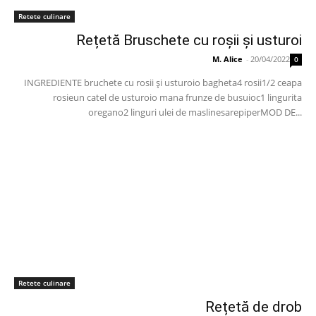
Retete culinare
Rețetă Bruschete cu roșii și usturoi
M. Alice
-
20/04/2022
0
INGREDIENTE bruchete cu rosii și usturoio bagheta4 rosii1/2 ceapa
rosieun catel de usturoio mana frunze de busuioc1 lingurita
oregano2 linguri ulei de maslinesarepiperMOD DE...
Retete culinare
Rețetă de drob