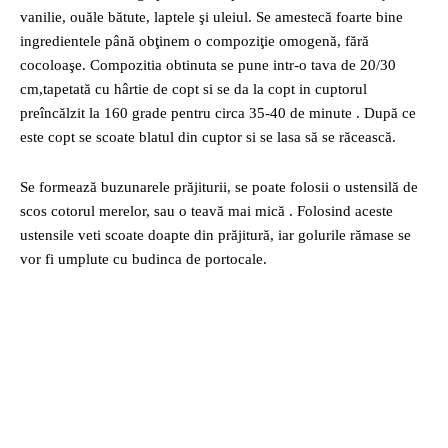
vanilie, ouăle bătute, laptele şi uleiul. Se amestecă foarte bine
ingredientele până obţinem o compoziţie omogenă, fără
cocoloaşe. Compozitia obtinuta se pune intr-o tava de 20/30
cm,tapetată cu hârtie de copt si se da la copt in cuptorul
preîncălzit la 160 grade pentru circa 35-40 de minute . După ce
este copt se scoate blatul din cuptor si se lasa să se răcească.
Se formează buzunarele prăjiturii, se poate folosii o ustensilă de
scos cotorul merelor, sau o teavă mai mică . Folosind aceste
ustensile veti scoate doapte din prăjitură, iar golurile rămase se
vor fi umplute cu budinca de portocale.