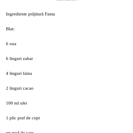
Ingrediente prăjitură Fanta
Blat:
6 oua
6 linguri zahar
4 linguri faina
2 linguri cacao
100 ml ulei
1 plic praf de copt
un praf de sare