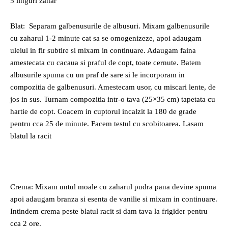
5 linguri zahar
Blat: Separam galbenusurile de albusuri. Mixam galbenusurile
cu zaharul 1-2 minute cat sa se omogenizeze, apoi adaugam
uleiul in fir subtire si mixam in continuare. Adaugam faina
amestecata cu cacaua si praful de copt, toate cernute. Batem
albusurile spuma cu un praf de sare si le incorporam in
compozitia de galbenusuri. Amestecam usor, cu miscari lente, de
jos in sus. Turnam compozitia intr-o tava (25×35 cm) tapetata cu
hartie de copt. Coacem in cuptorul incalzit la 180 de grade
pentru cca 25 de minute. Facem testul cu scobitoarea. Lasam
blatul la racit
Crema: Mixam untul moale cu zaharul pudra pana devine spuma
apoi adaugam branza si esenta de vanilie si mixam in continuare.
Intindem crema peste blatul racit si dam tava la frigider pentru
cca 2 ore.