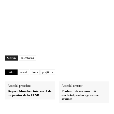
SURSA
Bucataras
TAGS
acasă
fanta
prajitura
Articolul precedent
Articolul următor
Bayern Munchen interesată de
Profesor de matematică
un jucător de la FCSB
anchetat pentru agresiune
sexuală