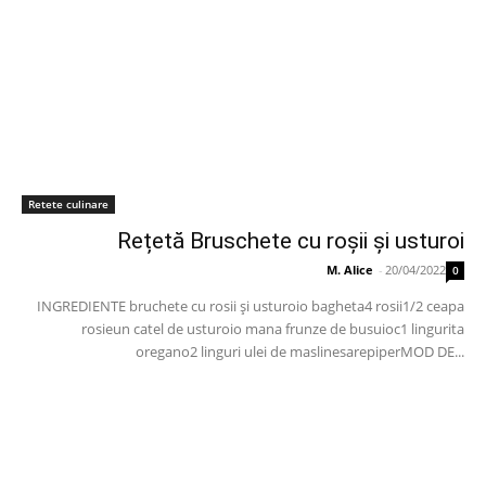
Retete culinare
Rețetă Bruschete cu roșii și usturoi
M. Alice
-
20/04/2022
0
INGREDIENTE bruchete cu rosii și usturoio bagheta4 rosii1/2 ceapa
rosieun catel de usturoio mana frunze de busuioc1 lingurita
oregano2 linguri ulei de maslinesarepiperMOD DE...