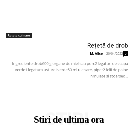
Retete culinare
Rețetă de drob
M. Alice
-
20/04/2022
0
Ingrediente drob600 g organe de miel sau porc2 legaturi de ceapa
verde1 legatura usturoi verde50 ml uleisare, piper2 felii de paine
inmuiate si stoarseo...
STIRI
Stiri de ultima ora