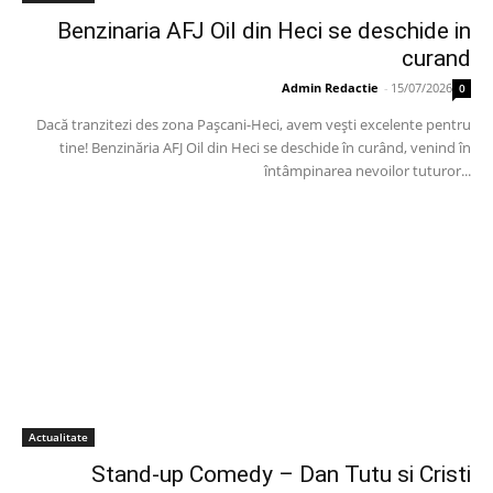
Benzinaria AFJ Oil din Heci se deschide in
curand
Admin Redactie
-
15/07/2026
0
Dacă tranzitezi des zona Pașcani-Heci, avem vești excelente pentru
tine! Benzinăria AFJ Oil din Heci se deschide în curând, venind în
întâmpinarea nevoilor tuturor...
Actualitate
Stand-up Comedy – Dan Tutu si Cristi