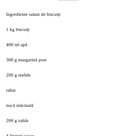
Ingrediente salam de biscuiți
1 kg biscuiți
400 ml apă
300 g margarină post
200 g stafide
rahat
nucă măcinată
200 g zahăr
4 linguri cacao