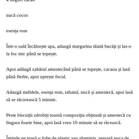
nucă cocos
esența rom
Într-o oală încălzește apa, adaugă margarina tăiată bucăți și las-o
la foc mic până se topește.
Apoi adăugă zahărul amestecând până se topește, cacaoa și lasă
până fierbe, apoi oprește focul.
Adaugă stafidele, esența rom, rahatul, nucă și amestecă, apoi lasă
să se răcorească 5 minute.
Peste biscuiții zdrobiți toarnă compoziția obținută și amestecă cu
lingura foarte bine, apoi lasă vreo 10 minute să se răcească.
Întinde pe masă o folie de plastic sau aluminiu, presară nuca de