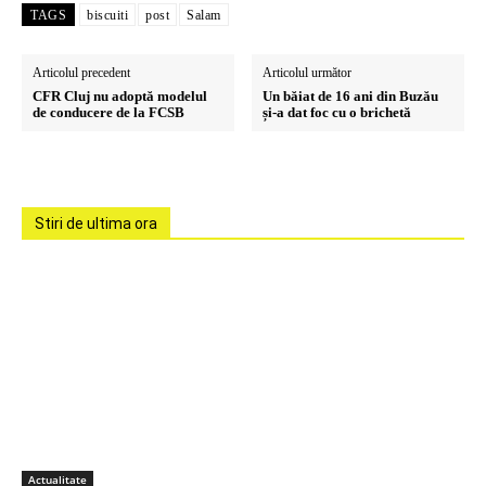
TAGS
biscuiti
post
Salam
Articolul precedent
Articolul următor
CFR Cluj nu adoptă modelul
Un băiat de 16 ani din Buzău
de conducere de la FCSB
și-a dat foc cu o brichetă
Stiri de ultima ora
Actualitate