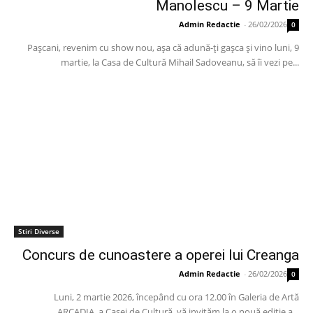
Manolescu – 9 Martie
Admin Redactie
-
26/02/2026
0
Paşcani, revenim cu show nou, aşa că adună-ţi gaşca şi vino luni, 9
martie, la Casa de Cultură Mihail Sadoveanu, să îi vezi pe...
Stiri Diverse
Concurs de cunoastere a operei lui Creanga
Admin Redactie
-
26/02/2026
0
Luni, 2 martie 2026, începând cu ora 12.00 în Galeria de Artă
ARCADIA, a Casei de Cultură, vă invităm la o nouă ediție a...