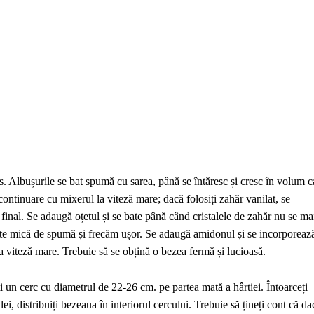
s. Albușurile se bat spumă cu sarea, până se întăresc și cresc în volum c
continuare cu mixerul la viteză mare; dacă folosiți zahăr vanilat, se
final. Se adaugă oțetul și se bate până când cristalele de zahăr nu se ma
itate mică de spumă și frecăm ușor. Se adaugă amidonul și se incorporeaz
 viteză mare. Trebuie să se obțină o bezea fermă și lucioasă.
ați un cerc cu diametrul de 22-26 cm. pe partea mată a hârtiei. Întoarceți
lei, distribuiți bezeaua în interiorul cercului. Trebuie să țineți cont că da