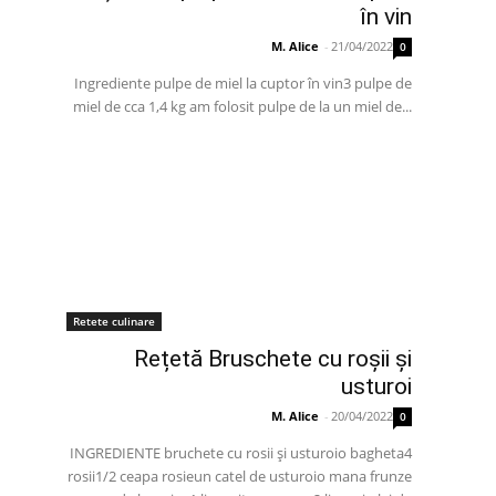
în vin
M. Alice
-
21/04/2022
0
Ingrediente pulpe de miel la cuptor în vin3 pulpe de
miel de cca 1,4 kg am folosit pulpe de la un miel de...
Retete culinare
Rețetă Bruschete cu roșii și
usturoi
M. Alice
-
20/04/2022
0
INGREDIENTE bruchete cu rosii și usturoio bagheta4
rosii1/2 ceapa rosieun catel de usturoio mana frunze