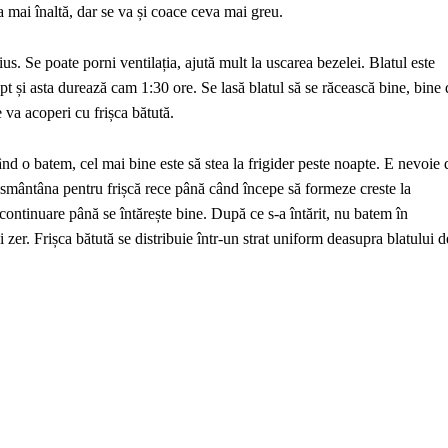
 mai înaltă, dar se va și coace ceva mai greu.
s. Se poate porni ventilația, ajută mult la uscarea bezelei. Blatul este
pt și asta durează cam 1:30 ore. Se lasă blatul să se răcească bine, bine 
 va acoperi cu frișca bătută.
ând o batem, cel mai bine este să stea la frigider peste noapte. E nevoie 
ântâna pentru frișcă rece până când începe să formeze creste la
continuare până se întărește bine. După ce s-a întărit, nu batem în
i zer. Frișca bătută se distribuie într-un strat uniform deasupra blatului d