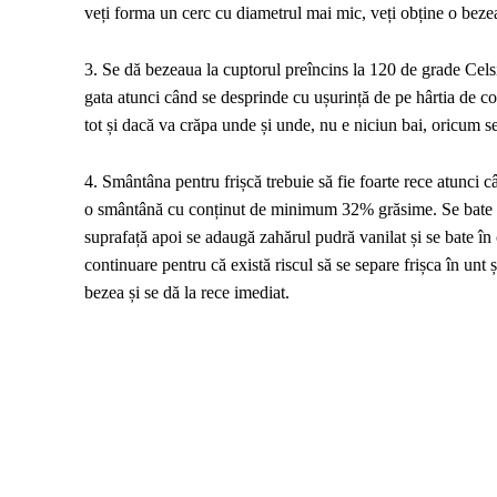
veți forma un cerc cu diametrul mai mic, veți obține o bezea
3. Se dă bezeaua la cuptorul preîncins la 120 de grade Celsiu
gata atunci când se desprinde cu ușurință de pe hârtia de co
tot și dacă va crăpa unde și unde, nu e niciun bai, oricum se
4. Smântâna pentru frișcă trebuie să fie foarte rece atunci c
o smântână cu conținut de minimum 32% grăsime. Se bate sm
suprafață apoi se adaugă zahărul pudră vanilat și se bate în 
continuare pentru că există riscul să se separe frișca în unt ș
bezea și se dă la rece imediat.