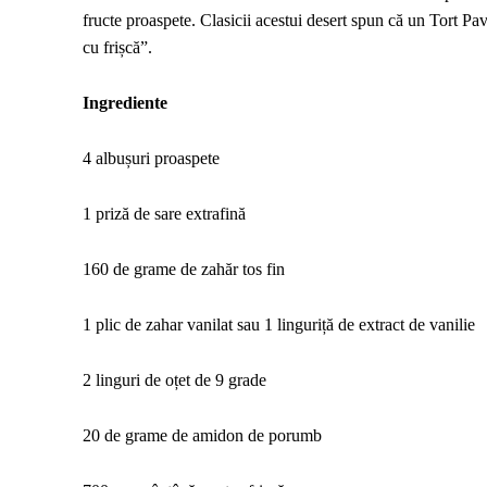
fructe proaspete. Clasicii acestui desert spun că un Tort Pa
cu frișcă”.
Ingrediente
4 albușuri proaspete
1 priză de sare extrafină
160 de grame de zahăr tos fin
1 plic de zahar vanilat sau 1 linguriță de extract de vanilie
2 linguri de oțet de 9 grade
20 de grame de amidon de porumb