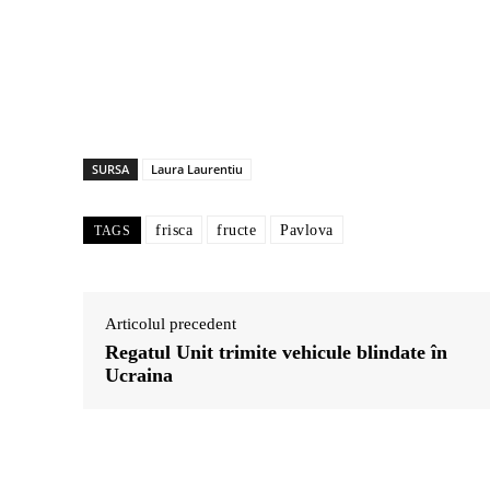
SURSA
Laura Laurentiu
frisca
fructe
Pavlova
TAGS
Articolul precedent
Regatul Unit trimite vehicule blindate în
Ucraina