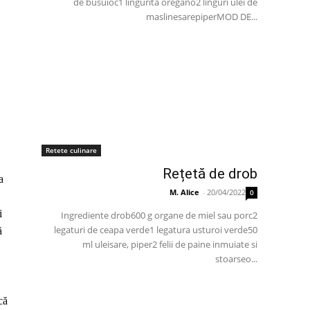
de busuioc1 lingurita oregano2 linguri ulei de
maslinesarepiperMOD DE...
Retete culinare
Rețetă de drob
a
M. Alice
-
20/04/2022
0
i
Ingrediente drob600 g organe de miel sau porc2
legaturi de ceapa verde1 legatura usturoi verde50
ă
ml uleisare, piper2 felii de paine inmuiate si
stoarseo...
că