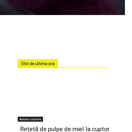
Stiri de ultima ora
Retete culinare
Rețetă de pulpe de miel la cuptor