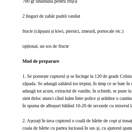
700 gr smântână pentru frișcă
2 linguri de zahăr pudră vanilat
fructe (căpșuni și kiwi, piersici, zmeură, portocale etc.)
opțional, un sos de fructe
Mod de preparare
1. Se pornește cuptorul și se încinge la 120 de grade Celsiu
zăpada. Se adaugă zahărul tos treptat, în timp ce se bate în 
adaugă tot acum, extractul de vanilie, în schimb, se pune la 
simt deloc atunci când luăm între police și arătător o cant
în spuma de albușuri bătând 10-20 de secunde cu mixerul la
2. Așezați în tava cuptorul o coală de hârtie de copt și tras
coala de hârtie cu partea lucioasă în sus și, cu ajutorul spatu