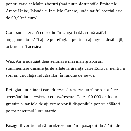
pentru toate celelalte zboruri (mai puțin destinațiile Emiratele
Arabe Unite, Islanda și Insulele Canare, unde tariful special este
de 69,99** euro).
Compania aeriană cu sediul în Ungaria își asumă astfel
angajamentul să îi ajute pe refugiați pentru a ajunge la destinații,
oricare ar fi acestea.
Wizz Air a adăugat deja aeronave mai mari și zboruri
suplimentare dinspre țările aflate la graniță către Europa, pentru a
sprijini circulația refugiaților, în funcție de nevoi.
Refugiații ucraineni care doresc să rezerve un zbor o pot face
accesând https://wizzair.com/#/rescue. Cele 100 000 de locuri
gratuite și tarifele de ajutorare vor fi disponibile pentru călători
pe tot parcursul lunii martie.
Pasagerii vor trebui să furnizeze numărul pașaportului/cărții de