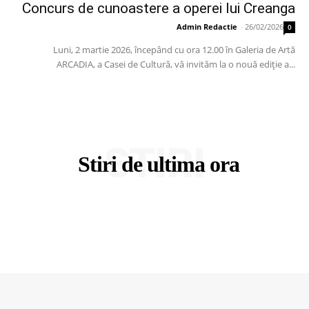
Concurs de cunoastere a operei lui Creanga
Admin Redactie
-
26/02/2026
0
Luni, 2 martie 2026, începând cu ora 12.00 în Galeria de Artă
ARCADIA, a Casei de Cultură, vă invităm la o nouă ediție a...
STIRI
Stiri de ultima ora