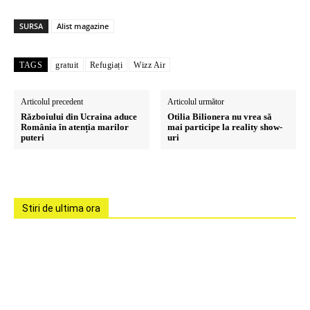
SURSA
Alist magazine
TAGS
gratuit
Refugiați
Wizz Air
Articolul precedent
Articolul următor
Războiului din Ucraina aduce
Otilia Bilionera nu vrea să
România în atenția marilor
mai participe la reality show-
puteri
uri
Stiri de ultima ora