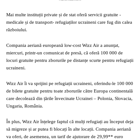
Mai multe instituții private și de stat oferă servicii gratuite -
medicale și de transport- refugiaților ucraineni care fug din calea
războiului.
Compania aeriană europeană low-cost Wizz Air a anunțat,
miercuri, printr-un comunicat de presă, că oferă 100 000 de
locuri gratuite pentru zborurile pe distanțe scurte pentru refugiații
ucraineni.
Wizz Air îi va sprijini pe refugiații ucraineni, oferindu-le 100 000
de bilete gratuite pentru toate zborurile către Europa continentală
care decolează din țările învecinate Ucrainei – Polonia, Slovacia,
Ungaria, România.
În plus, Wizz Air înțelege faptul că mulți refugiați au început deja
să migreze și ar putea fi blocați în alte locații. Compania aeriană
va oferi, de asemenea, un tarif de ajutorare de 29,99** euro