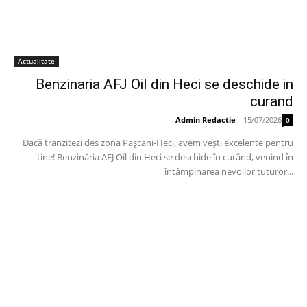
Actualitate
Benzinaria AFJ Oil din Heci se deschide in
curand
Admin Redactie
-
15/07/2026
0
Dacă tranzitezi des zona Pașcani-Heci, avem vești excelente pentru
tine! Benzinăria AFJ Oil din Heci se deschide în curând, venind în
întâmpinarea nevoilor tuturor...