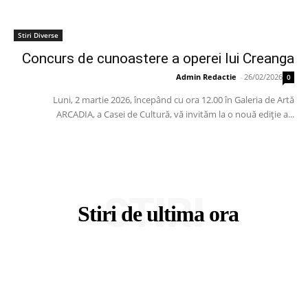
Stiri Diverse
Concurs de cunoastere a operei lui Creanga
Admin Redactie
-
26/02/2026
0
Luni, 2 martie 2026, începând cu ora 12.00 în Galeria de Artă
ARCADIA, a Casei de Cultură, vă invităm la o nouă ediție a...
STIRI
Stiri de ultima ora