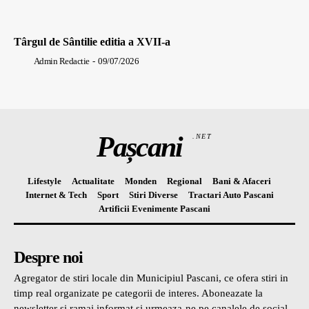
Târgul de Sântilie editia a XVII-a
Admin Redactie
-
09/07/2026
Pașcani
.NET
Lifestyle
Actualitate
Monden
Regional
Bani & Afaceri
Internet & Tech
Sport
Stiri Diverse
Tractari Auto Pascani
Artificii Evenimente Pascani
Despre noi
Agregator de stiri locale din Municipiul Pascani, ce ofera stiri in
timp real organizate pe categorii de interes. Aboneazate la
newsletter si ramai informat si urmeaza-ne pe canalele de social