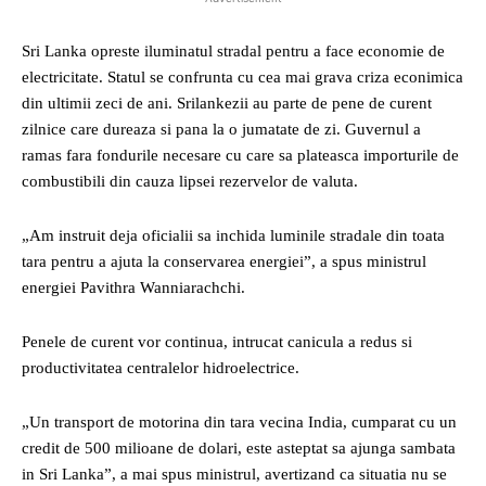
Sri Lanka opreste iluminatul stradal pentru a face economie de
electricitate. Statul se confrunta cu cea mai grava criza econimica
din ultimii zeci de ani. Srilankezii au parte de pene de curent
zilnice care dureaza si pana la o jumatate de zi. Guvernul a
ramas fara fondurile necesare cu care sa plateasca importurile de
combustibili din cauza lipsei rezervelor de valuta.
„Am instruit deja oficialii sa inchida luminile stradale din toata
tara pentru a ajuta la conservarea energiei”, a spus ministrul
energiei Pavithra Wanniarachchi.
Penele de curent vor continua, intrucat canicula a redus si
productivitatea centralelor hidroelectrice.
„Un transport de motorina din tara vecina India, cumparat cu un
credit de 500 milioane de dolari, este asteptat sa ajunga sambata
in Sri Lanka”, a mai spus ministrul, avertizand ca situatia nu se