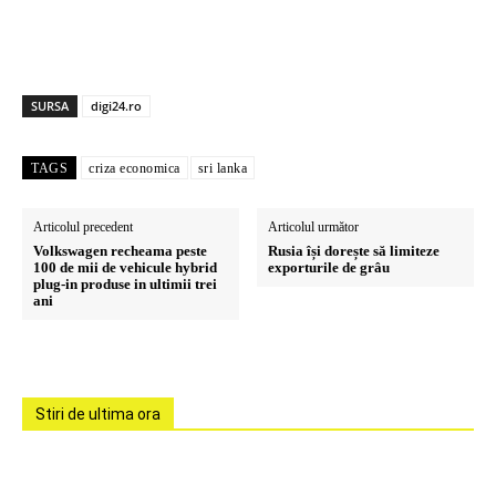
SURSA
digi24.ro
TAGS
criza economica
sri lanka
Articolul precedent
Articolul următor
Volkswagen recheama peste
Rusia își dorește să limiteze
100 de mii de vehicule hybrid
exporturile de grâu
plug-in produse in ultimii trei
ani
Stiri de ultima ora