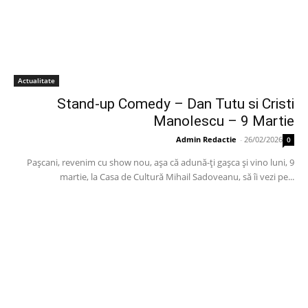
Actualitate
Stand-up Comedy – Dan Tutu si Cristi
Manolescu – 9 Martie
Admin Redactie
-
26/02/2026
0
Paşcani, revenim cu show nou, aşa că adună-ţi gaşca şi vino luni, 9
martie, la Casa de Cultură Mihail Sadoveanu, să îi vezi pe...