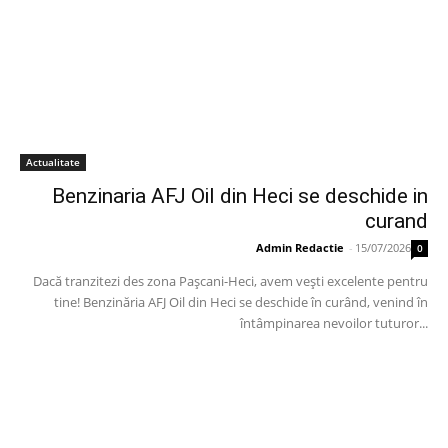
Actualitate
Benzinaria AFJ Oil din Heci se deschide in
curand
Admin Redactie
-
15/07/2026
0
Dacă tranzitezi des zona Pașcani-Heci, avem vești excelente pentru
tine! Benzinăria AFJ Oil din Heci se deschide în curând, venind în
întâmpinarea nevoilor tuturor...