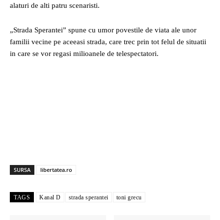
alaturi de alti patru scenaristi.
„Strada Sperantei” spune cu umor povestile de viata ale unor
familii vecine pe aceeasi strada, care trec prin tot felul de situatii
in care se vor regasi milioanele de telespectatori.
SURSA
libertatea.ro
TAGS
Kanal D
strada sperantei
toni grecu