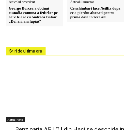
Articolul precedent
Articolul următor
George Burcea a obtinut
Ce schimbari face Netflix dupa
custodia comuna a fetitelor pe
ce a pierdut abonati pentru
care le are cu Andreea Balan:
prima data in zece ani
„Doi ani am luptat”
Stiri de ultima ora
Actualitate
Benzinaria AFJ Oil din Heci se deschide in