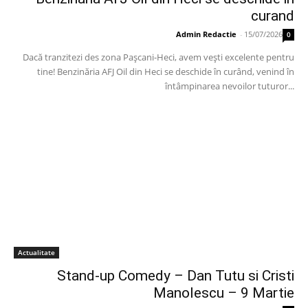
curand
Admin Redactie
-
15/07/2026
0
Dacă tranzitezi des zona Pașcani-Heci, avem vești excelente pentru
tine! Benzinăria AFJ Oil din Heci se deschide în curând, venind în
întâmpinarea nevoilor tuturor...
Actualitate
Stand-up Comedy – Dan Tutu si Cristi
Manolescu – 9 Martie