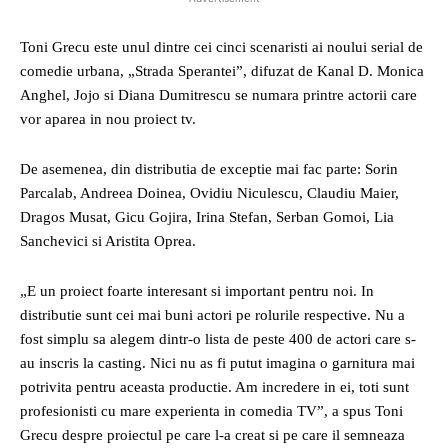
Toni Grecu este unul dintre cei cinci scenaristi ai noului serial de
comedie urbana, „Strada Sperantei”, difuzat de Kanal D. Monica
Anghel, Jojo si Diana Dumitrescu se numara printre actorii care
vor aparea in nou proiect tv.
De asemenea, din distributia de exceptie mai fac parte: Sorin
Parcalab, Andreea Doinea, Ovidiu Niculescu, Claudiu Maier,
Dragos Musat, Gicu Gojira, Irina Stefan, Serban Gomoi, Lia
Sanchevici si Aristita Oprea.
„E un proiect foarte interesant si important pentru noi. In
distributie sunt cei mai buni actori pe rolurile respective. Nu a
fost simplu sa alegem dintr-o lista de peste 400 de actori care s-
au inscris la casting. Nici nu as fi putut imagina o garnitura mai
potrivita pentru aceasta productie. Am incredere in ei, toti sunt
profesionisti cu mare experienta in comedia TV”, a spus Toni
Grecu despre proiectul pe care l-a creat si pe care il semneaza