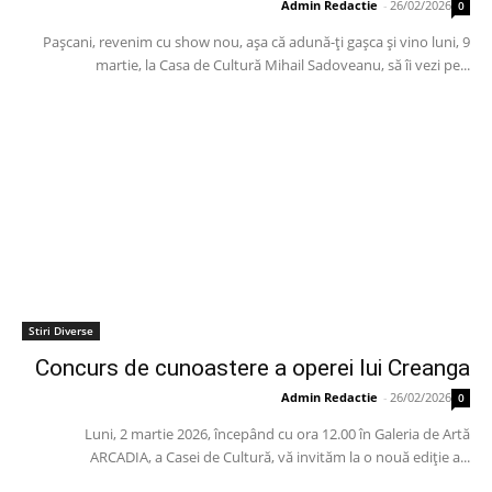
Admin Redactie
-
26/02/2026
0
Paşcani, revenim cu show nou, aşa că adună-ţi gaşca şi vino luni, 9
martie, la Casa de Cultură Mihail Sadoveanu, să îi vezi pe...
Stiri Diverse
Concurs de cunoastere a operei lui Creanga
Admin Redactie
-
26/02/2026
0
Luni, 2 martie 2026, începând cu ora 12.00 în Galeria de Artă
ARCADIA, a Casei de Cultură, vă invităm la o nouă ediție a...